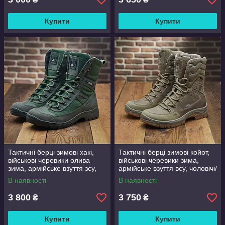
Купити
Купити
Тактичні берці зимові хакі,
Тактичні берці зимові койот,
військові черевики олива
військові черевики зима,
зима, армійське взуття зсу,
армійське взуття всу, чоловічі/
чоловічі/жіночі, розмір 36-47
жіночі, розмір 36-47
В наявності
В наявності
3 800
3 750
₴
₴
Купити
Купити