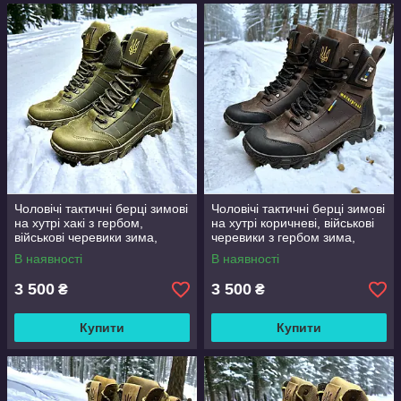
Чоловічі тактичні берці зимові
Чоловічі тактичні берці зимові
на хутрі хакі з гербом,
на хутрі коричневі, військові
військові черевики зима,
черевики з гербом зима,
розмір 40 41 42 43 44 45 46
розмір 40 41 42 43 44 45
В наявності
В наявності
3 500
3 500
₴
₴
Купити
Купити