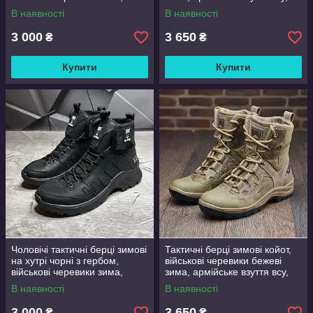
розмір 40 41 42 43 44 45
чоловічі/жіночі, розмір 36-48
В наявності
В наявності
3 000
3 650
₴
₴
Купити
Купити
Чоловічі тактичні берці зимові
Тактичні берці зимові койот,
на хутрі чорні з гербом,
військові черевики бежеві
військові черевики зима,
зима, армійське взуття всу,
розмір 40 41 42 43 44 45
чоловічі/жіночі, розмір 36-48
В наявності
В наявності
3 000
3 650
₴
₴