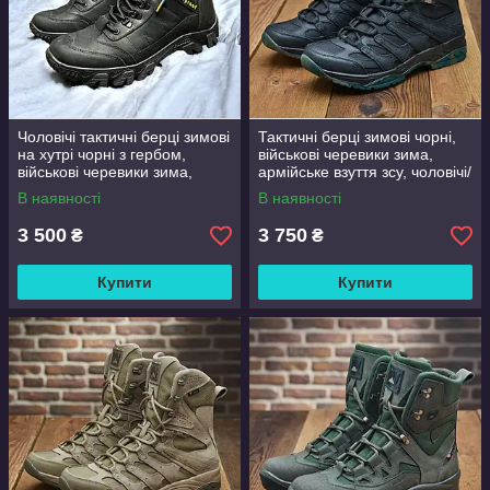
Чоловічі тактичні берці зимові
Тактичні берці зимові чорні,
на хутрі чорні з гербом,
військові черевики зима,
військові черевики зима,
армійське взуття зсу, чоловічі/
розмір 40 41 42 43 44 45 46
жіночі, розмір 36-47
В наявності
В наявності
3 500
3 750
₴
₴
Купити
Купити