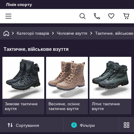
Лінія спорту
Категоріі товарів
Чоловіче взуття
Тактичне, військове
Тактичне, військове взуття
Зимове тактичне
Весняне, осіннє
Літнє тактичне
взуття
тактичне взуття
взуття
Сортування
0
Фільтри