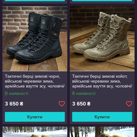
Тактичні берці зимові чорні,
Тактичні берці зимові койот,
військові черевики зима,
військові черевики зима,
армійське взуття зсу, чоловічі/
армійське взуття всу, чоловічі/
жіночі, розмір 36-47
жіночі, розмір 36-47
В наявності
В наявності
3 650
3 650
₴
₴
Купити
Купити