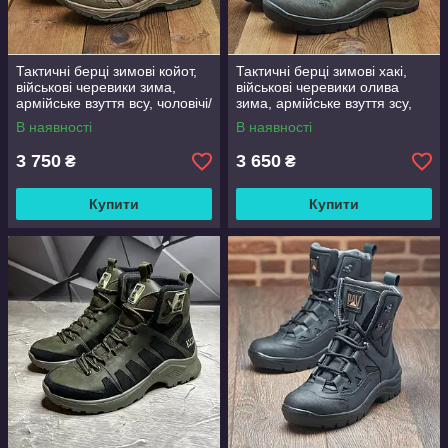
Тактичні берці зимові койот,
Тактичні берці зимові хакі,
військові черевики зима,
військові черевики олива
армійське взуття всу, чоловічі/
зима, армійське взуття зсу,
жіночі, розмір 36-47
чоловічі/жіночі, розмір 36-48
В наявності
В наявності
3 750
3 650
₴
₴
Купити
Купити