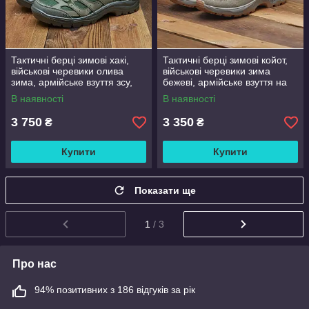
Тактичні берці зимові хакі,
Тактичні берці зимові койот,
військові черевики олива
військові черевики зима
зима, армійське взуття зсу,
бежеві, армійське взуття на
чоловічі/жіночі, розмір 36-47
зиму для зсу, розміри: 37-48
В наявності
В наявності
3 750
3 350
₴
₴
Купити
Купити
Показати ще
1
/ 3
Про нас
94% позитивних з 186 відгуків за рік