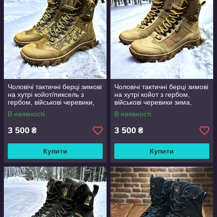
Чоловічі тактичні берці зимові
Чоловічі тактичні берці зимові
на хутрі койот/пиксель з
на хутрі койот з гербом,
гербом, військові черевики,
військові черевики зима,
розмір 40 41 42 43 44 45 46
розмір 40 41 42 43 44 45 46
В наявності
В наявності
3 500
3 500
₴
₴
Купити
Купити