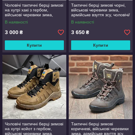
Чоловічі тактичні берці зимові
Тактичні берці зимові чорні,
на хутрі хакі з гербом,
військові черевики зима,
військові черевики зима,
армійське взуття зсу, чоловічі/
розмір 40 41 42 43 44 45 46
жіночі, розмір 36-48
В наявності
В наявності
3 000
3 650
₴
₴
Купити
Купити
Чоловічі тактичні берці зимові
Тактичні берці зимові
на хутрі койот з гербом,
коричневі, військові черевики
військові черевики зима,
зима, армійське взуття зсу,