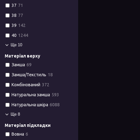
37
71
38
77
39
142
40
1244
Ще 10
Матеріал верху
Замша
69
Замша/Текстиль
18
Комбінований
372
Натуральна замша
593
Натуральна шкіра
6088
Ще 8
Матеріал підкладки
Вовна
6