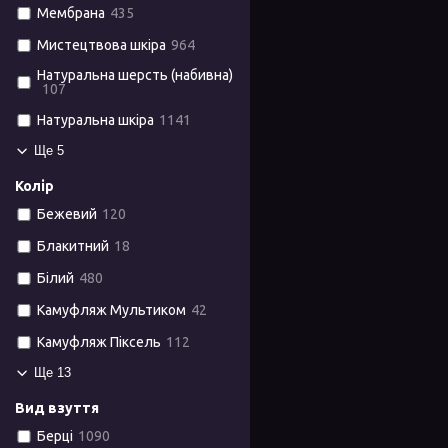
Мембрана
435
Мистецтвова шкіра
964
Натуральна шерсть (набивна)
107
Натуральна шкіра
1141
Ще 5
Колір
Бежевий
120
Блакитний
18
Білий
480
Камуфляж Мультиком
42
Камуфляж Піксель
112
Ще 13
Вид взуття
Берці
1090