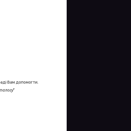
раді Вам допомогти.
талогу
"