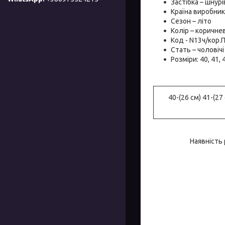
Застібка – шнурі
Країна виробник 
Сезон – літо
Колір – коричнев
Код - N13ч/кор.
Стать – чоловічі
Розміри: 40, 41, 4
40-(26 см) 41-(27 
Наявність