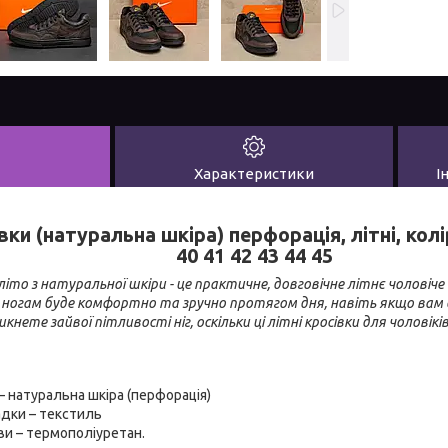
Характеристики
І
вки (натуральна шкіра) перфорація, літні, кол
40 41 42 43 44 45
 літо з натуральної шкіри - це практичне, довговічне літнє чолові
м ногам буде комфортно та зручно протягом дня, навіть якщо вам
нете зайвої пітливості ніг, оскільки ці літні кросівки для чоловік
– натуральна шкіра (перфорація)
адки – текстиль
ви – термополіуретан.