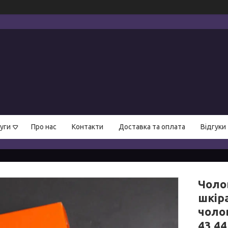
уги
Про нас
Контакти
Доставка та оплата
Відгуки
Чолов
шкіра
чолов
43 44