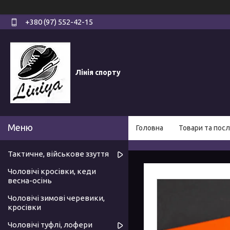
+380 (97) 552-42-15
Лінія спорту
Головна
Товари та посл
Тактичне, військове ззуття
Чоловічі кросівки, кеди
весна-осінь
Чоловічі зимові черевики,
кросівки
Чоловічі туфлі, лофери