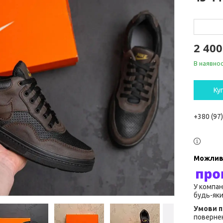
2 400
В наявнос
Ку
+380 (97
У компан
будь-яки
повернен