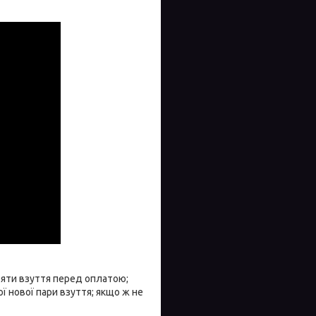
іряти взуття перед оплатою;
 нової пари взуття; якщо ж не