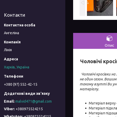
Контакти
Ангеліна
Опис
Лінія
Чоловічі кросі
Харків, Україна
Чоловічі кросівки на
не один сезон. Ваши
такому взутті Ви уник
+380 (97) 552-42-15
матеріалу.
malvid471@gmail.com
Матеріал верху 
Матеріал підкл
+380975524215
Матеріал підош
+380975524215