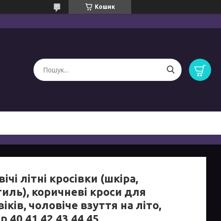
Кошик
ічі літні кросівки (шкіра,
тиль), коричневі кроси для
іків, чоловіче взуття на літо,
р 40 41 42 43 44 45