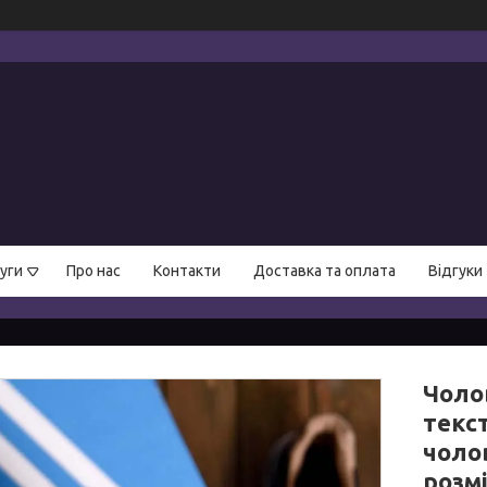
уги
Про нас
Контакти
Доставка та оплата
Відгуки
Чолов
текс
чолов
розмі