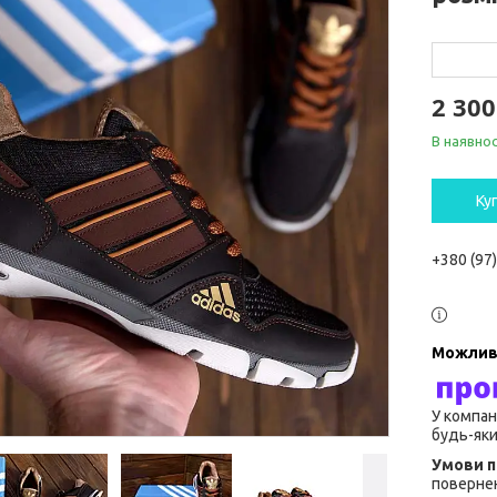
2 300
В наявнос
Ку
+380 (97
У компан
будь-яки
повернен