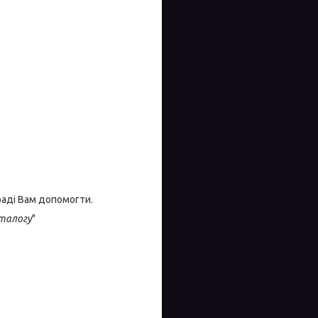
раді Вам допомогти.
талогу
"