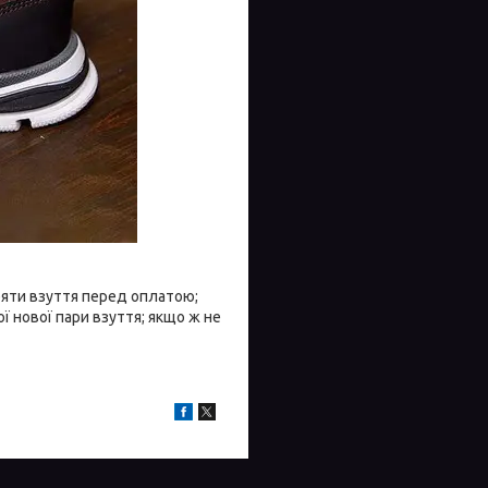
іряти взуття перед оплатою;
 нової пари взуття; якщо ж не