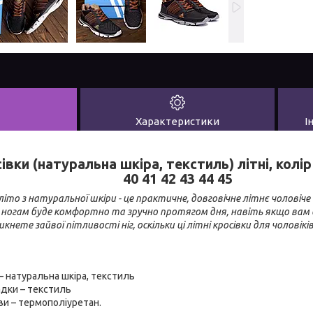
Характеристики
І
івки (натуральна шкіра, текстиль) літні, колі
40 41 42 43 44 45
 літо з натуральної шкіри - це практичне, довговічне літнє чолові
м ногам буде комфортно та зручно протягом дня, навіть якщо вам
нете зайвої пітливості ніг, оскільки ці літні кросівки для чоловік
– натуральна шкіра, текстиль
адки – текстиль
ви – термополіуретан.