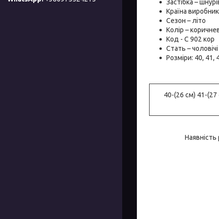
Застібка – шнурі
Країна виробник 
Сезон – літо
Колір – коричнев
Код - С 902 кор
Стать – чоловічі
Розміри: 40, 41, 4
40-(26 см) 41-(27 
Наявність