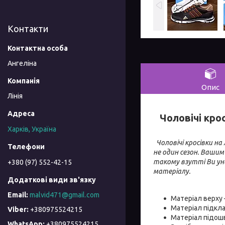
Контакти
Ангеліна
Опис
Лінія
Чоловічі крос
Харків, Україна
Чоловічі кросівки на
не один сезон. Ваши
такому взутті Ви уник
+380 (97) 552-42-15
матеріалу.
malvid471@gmail.com
Матеріал верху 
Матеріал підкл
+380975524215
Матеріал підош
+380975524215