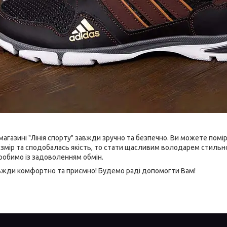
магазині "Лінія спорту" завжди зручно та безпечно. Ви можете пом
змір та сподобалась якість, то стати щасливим володарем стильної
зробимо із задоволенням обмін.
вжди комфортно та приємно! Будемо раді допомогти Вам!