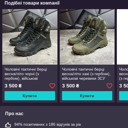
Подібні товари компанії
Чоловічі тактичні берці
Чоловічі тактичні берці
Чоло
весна/літо чорні (з
весна/літо хакі (з гербом),
весн
гербом), військові
військові черевики ЗСУ
(з г
черевики ЗСУ армійські,
армійські, розмір 40 41 42
чере
3 500
3 500
3 5
₴
₴
розмір 40 41 42 43 44 45
43 44 45 46
розм
46
46
Купити
Купити
Про нас
94% позитивних з 186 відгуків за рік