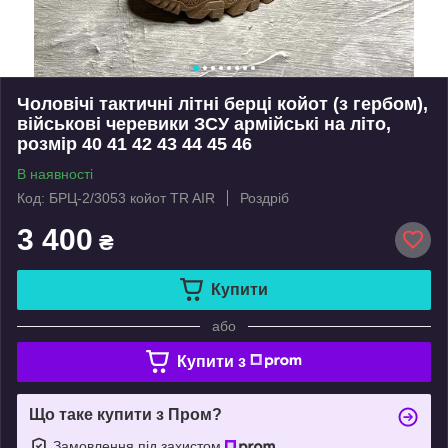
Чоловічі тактичні літні берці койот (з гербом),
військові черевики ЗСУ армійські на літо,
розмір 40 41 42 43 44 45 46
В наявності
Код: БРЦ-2/3053 койот TR AIR
Роздріб
3 400
₴
Купити
або
Купити з
Що таке купити з Пром?
Замовлення під захистом