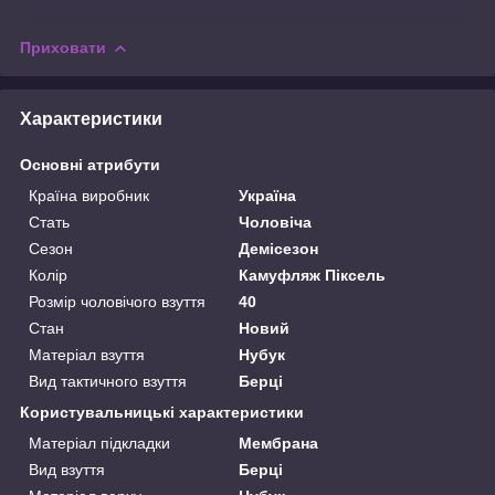
Приховати
Характеристики
Основні атрибути
Країна виробник
Україна
Стать
Чоловіча
Сезон
Демісезон
Колір
Камуфляж Піксель
Розмір чоловічого взуття
40
Стан
Новий
Матеріал взуття
Нубук
Вид тактичного взуття
Берці
Користувальницькі характеристики
Матеріал підкладки
Мембрана
Вид взуття
Берці