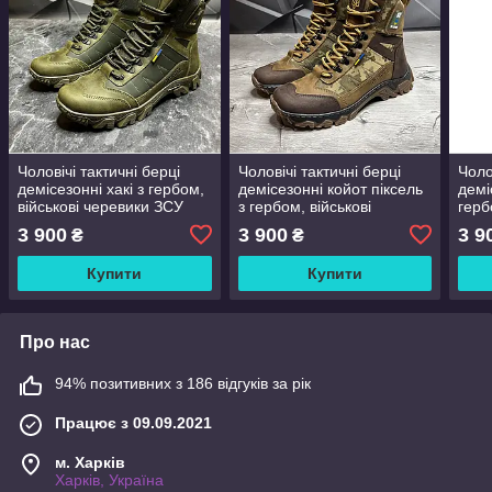
Чоловічі тактичні берці
Чоловічі тактичні берці
Чоло
демісезонні хакі з гербом,
демісезонні койот піксель
демі
військові черевики ЗСУ
з гербом, військові
герб
весна осінь армійські,
черевики весна осінь
ЗСУ 
3 900
3 900
3 9
₴
₴
розмір 40 41 42 43 44 45
армійські, розмір 40 41 42
розм
46
43 44 45 46
46
Купити
Купити
Про нас
94% позитивних з 186 відгуків за рік
Працює з 09.09.2021
м. Харків
Харків, Україна