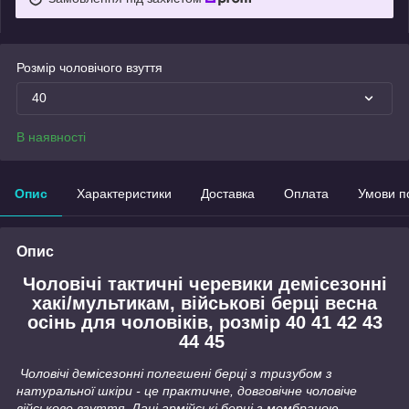
Розмір чоловічого взуття
40
В наявності
Опис
Характеристики
Доставка
Оплата
Умови п
Опис
Чоловічі тактичні черевики демісезонні
хакі/мультикам, військові берці весна
осінь для чоловіків, розмір 40 41 42 43
44 45
Чоловічі демісезонні полегшені берці з тризубом з
натуральної шкіри - це практичне, довговічне чоловіче
військове взуття. Дані армійські берці з мембраною