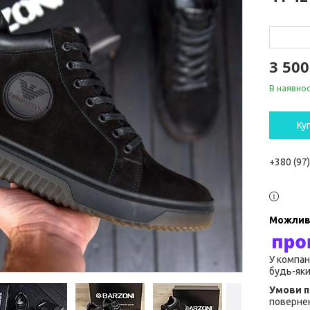
3 500
В наявнос
Ку
+380 (97
У компан
будь-яки
повернен