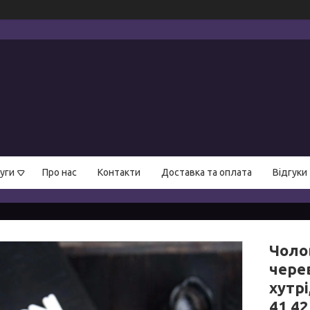
уги
Про нас
Контакти
Доставка та оплата
Відгуки
Чолов
чере
хутрі
41 42