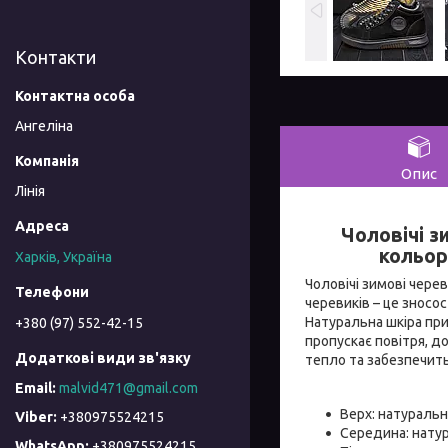
Контакти
Ангеліна
Опис
Лінія
Чоловічі з
кольору
Харків, Україна
Чоловічі зимові черев
черевиків – це зносос
Натуральна шкіра при
+380 (97) 552-42-15
пропускає повітря, д
тепло та забезпечит
malvid471@gmail.com
Верх: натуральн
+380975524215
Середина: натур
+380975524215