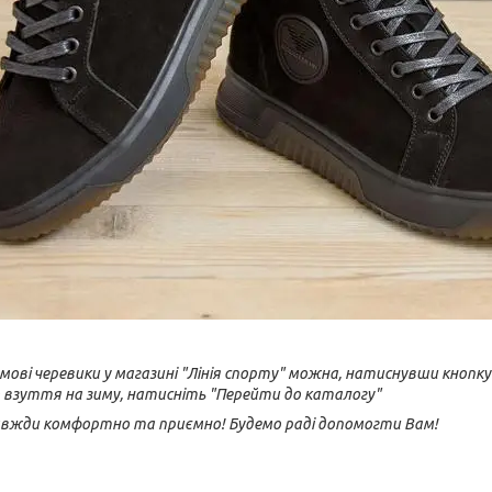
мові черевики у магазині "Лінія спорту" можна, натиснувши кноп
о взуття на зиму, натисніть "Перейти до каталогу"
авжди комфортно та приємно! Будемо раді допомогти Вам!