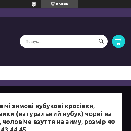
Кошик
ічі зимові нубукові кросівки,
вики (натуральний нубук) чорні на
, чоловіче взуття на зиму, розмір 40
 43 44 45