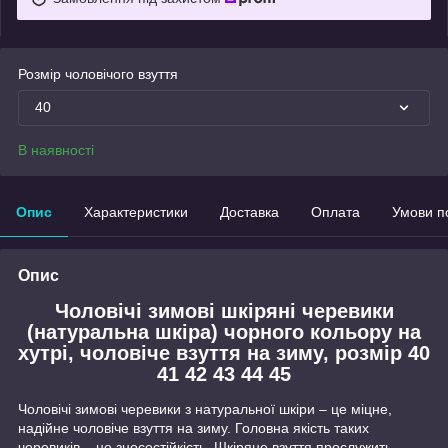
Розмір чоловічого взуття
40
В наявності
Опис
Характеристики
Доставка
Оплата
Умови п
Опис
Чоловічі зимові шкіряні черевики
(натуральна шкіра) чорного кольору на
хутрі, чоловіче взуття на зиму, розмір 40
41 42 43 44 45
Чоловічі зимові черевики з натуральної шкіри – це міцне,
надійне чоловіче взуття на зиму. Головна якість таких
черевиків – це зносостійкість. Шкіряне взуття прослужить