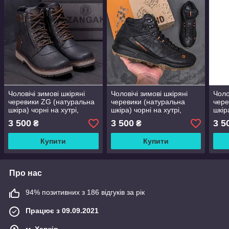
Чоловічі зимові шкіряні
Чоловічі зимові шкіряні
Чоло
черевики ZG (натуральна
черевики (натуральна
чере
шкіра) чорні на хутрі,
шкіра) чорні на хутрі,
шкір
чоловіче взуття на зиму,
чоловіче взуття на зиму,
чоло
3 500
3 500
3 5
₴
₴
розмір 40 41 42 43 44 45
розмір 40 41 42 43 44 45
розм
Купити
Купити
Про нас
94% позитивних з 186 відгуків за рік
Працює з 09.09.2021