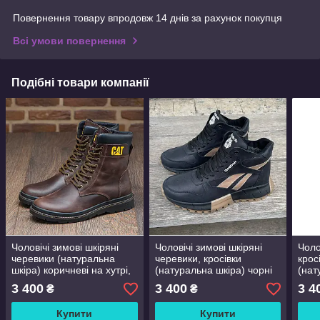
Повернення товару впродовж 14 днів за рахунок покупця
Всі умови повернення
Подібні товари компанії
Чоловічі зимові шкіряні
Чоловічі зимові шкіряні
Чоло
черевики (натуральна
черевики, кросівки
крос
шкіра) коричневі на хутрі,
(натуральна шкіра) чорні
(нат
чоловіче взуття на зиму,
на хутрі, чоловіче взуття
на х
3 400
3 400
3 4
₴
₴
розмір 40 41 42 43 44 45
на зиму, розмір 40 41 42
на з
43 44 45
43 4
Купити
Купити