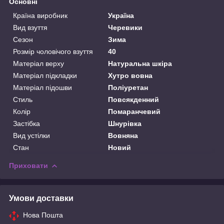
Основні
Країна виробник
Україна
Вид взуття
Черевики
Сезон
Зима
Розмір чоловічого взуття
40
Матеріал верху
Натуральна шкіра
Матеріал підкладки
Хутро вовна
Матеріал підошви
Поліуретан
Стиль
Повсякденний
Колір
Помаранчевий
Застібка
Шнурівка
Вид устілки
Вовняна
Стан
Новий
Приховати
Умови доставки
Нова Пошта