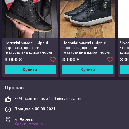
Чоловічі зимові шкіряні
Чоловічі зимові шкіряні
Чоло
черевики, кросівки
черевики, кросівки
чере
(натуральна шкіра) чорні
(натуральна шкіра) чорні
шкір
на хутрі, чоловіче взуття
на хутрі, чоловіче взуття
чоло
3 000
3 000
3 0
₴
₴
на зиму, розмір 40 41 42
на зиму, розмір 40 41 42
розм
43 44 45
43 44 45
Купити
Купити
Про нас
94% позитивних з 186 відгуків за рік
Працює з 09.09.2021
м. Харків
Харків, Україна