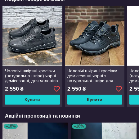
Чоловічі шкіряні кросівки
Чоловічі шкіряні кросівки
Чоло
(натуральна шкіра) чорні
демісезонні чорні з
(нат
демісезонні, для чоловіків
натуральної шкіри для
демі
на весну осінь, розмір 40
чоловіків на весну осінь,
взут
2 550
2 550
2 5
₴
₴
41 42 43 44 45
розмір 40 41 42 43 44 45
40 4
Купити
Купити
Акційні пропозиції та новинки
–18%
–18%