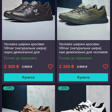
Чоловічі шкіряні кросівки
Чоловічі шкіряні кросівки
Vilmar (натуральна шкіра)
Vilmar (натуральна шкіра)
чорні демісезонні для
хакі демісезонні для чоловіків
чоловіків на весну осінь,
на весну осінь, розмір 39 40
Готово до відправки
Готово до відправки
розмір 39 40 41 42 43 44 45
41 42 43 44 45 46
46
2 300
2 300
₴
₴
2 800 ₴
2 800 ₴
Купити
Купити
–18%
–18%