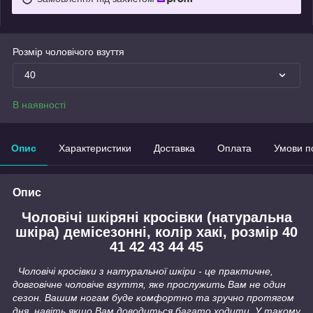
Розмір чоловічого взуття
40
В наявності
Опис
Характеристики
Доставка
Оплата
Умови п
Опис
Чоловічі шкіряні кросівки (натуральна
шкіра) демісезонні, колір хакі, розмір 40
41 42 43 44 45
Чоловічі кросівки з натуральної шкіри - це практичне,
довговічне чоловіче взуття, яке прослужить Вам не один
сезон. Вашим ногам буде комфортно та зручно протягом
дня, навіть якщо Вам доводиться багато ходити. У такому