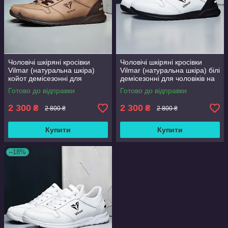
Чоловічі шкіряні кросівки
Чоловічі шкіряні кросівки
Vilmar (натуральна шкіра)
Vilmar (натуральна шкіра) білі
койот демісезонні для
демісезонні для чоловіків на
чоловіків на весну осінь,
весну осінь, розмір 39 40 41
Готово до відправки
Готово до відправки
розмір 39 40 41 42 43 44 45
42 43 44 45 46
46
2 300
2 300
₴
₴
2 800 ₴
2 800 ₴
Купити
Купити
–18%