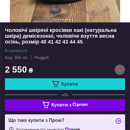
Чоловічі шкіряні кросівки хакі (натуральна
шкіра) демісезонні, чоловіче взуття весна
осінь, розмір 40 41 42 43 44 45
В наявності
Код: 386 ч/з
Роздріб
2 550
₴
Купити
або
Купити з
Що таке купити з Пром?
Замовлення під захистом