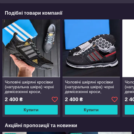
Подібні товари компанії
Чоловічі шкіряні кросівки
Чоловічі шкіряні кросівки
Чоло
(натуральна шкіра) чорні
(натуральна шкіра) чорні
(нат
демісезонні кроси,
демісезонні кроси,
демі
чоловіче взуття весна
чоловіче взуття весна
чоло
2 400
2 400
2 4
₴
₴
осінь, розмір 40 41 42 43
осінь, розмір 40 41 42 43
осін
44 45
44 45
44 4
Купити
Купити
Акційні пропозиції та новинки