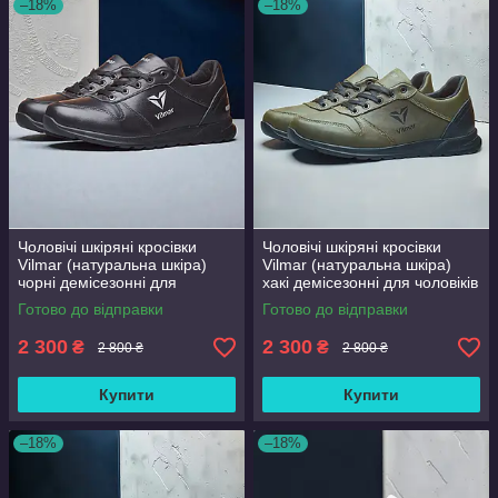
–18%
–18%
Чоловічі шкіряні кросівки
Чоловічі шкіряні кросівки
Vilmar (натуральна шкіра)
Vilmar (натуральна шкіра)
чорні демісезонні для
хакі демісезонні для чоловіків
чоловіків на весну осінь,
на весну осінь, розмір 39 40
Готово до відправки
Готово до відправки
розмір 39 40 41 42 43 44 45
41 42 43 44 45 46
46
2 300
2 300
₴
₴
2 800 ₴
2 800 ₴
Купити
Купити
–18%
–18%