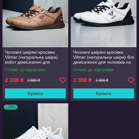
Чоловічі шкіряні кросівки
Чоловічі шкіряні кросівки
Vilmar (натуральна шкіра)
Vilmar (натуральна шкіра) білі
койот демісезонні для
демісезонні для чоловіків на
чоловіків на весну осінь,
весну осінь, розмір 39 40 41
Готово до відправки
Готово до відправки
розмір 39 40 41 42 43 44 45
42 43 44 45 46
46
2 300
2 300
₴
₴
2 800 ₴
2 800 ₴
Купити
Купити
–18%