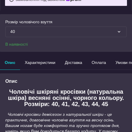
Розмір чоловічого взуття
40
В наявності
Опис
Характеристики
Доставка
Оплата
Умови п
Опис
Чоловічі шкіряні кросівки (натуральна
шкіра) весняні осінні, чорного кольору.
Розміри: 40, 41, 42, 43, 44, 45
Чоловічі кросівки демісезон з натуральної шкіри - це
практичне, довговічне чоловіче взуття на весну осінь.
Вашим ногам буде комфортно та зручно протягом дня,
навіть якщо Вам доводиться багато ходити. У такому