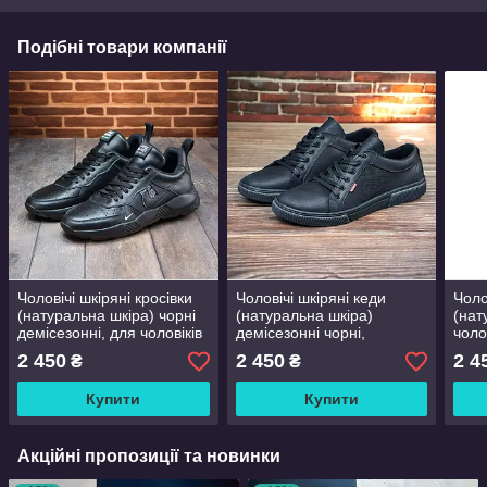
Подібні товари компанії
Чоловічі шкіряні кросівки
Чоловічі шкіряні кеди
Чоло
(натуральна шкіра) чорні
(натуральна шкіра)
(нат
демісезонні, для чоловіків
демісезонні чорні,
чоло
на весну осінь, розмір 40
чоловіче взуття весна
осін
2 450
2 450
2 4
₴
₴
41 42 43 44 45
осінь, розмір 40 41 42 43
крос
44 45
44 4
Купити
Купити
Акційні пропозиції та новинки