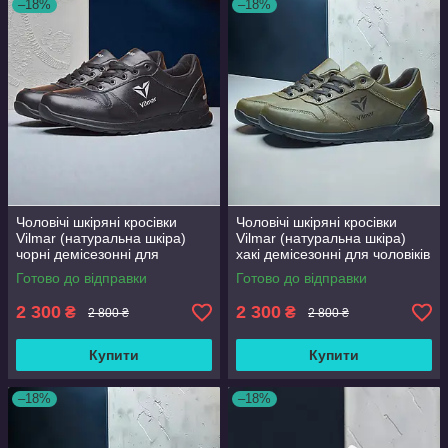
–18%
–18%
Чоловічі шкіряні кросівки
Чоловічі шкіряні кросівки
Vilmar (натуральна шкіра)
Vilmar (натуральна шкіра)
чорні демісезонні для
хакі демісезонні для чоловіків
чоловіків на весну осінь,
на весну осінь, розмір 39 40
Готово до відправки
Готово до відправки
розмір 39 40 41 42 43 44 45
41 42 43 44 45 46
46
2 300
2 300
₴
₴
2 800 ₴
2 800 ₴
Купити
Купити
–18%
–18%