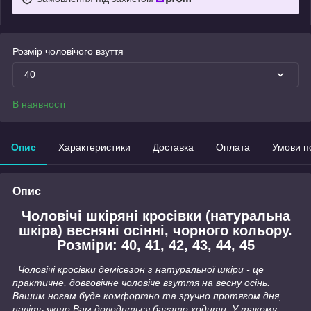
Розмір чоловічого взуття
40
В наявності
Опис
Характеристики
Доставка
Оплата
Умови п
Опис
Чоловічі шкіряні кросівки (натуральна
шкіра) весняні осінні, чорного кольору.
Розміри: 40, 41, 42, 43, 44, 45
Чоловічі кросівки демісезон з натуральної шкіри - це
практичне, довговічне чоловіче взуття на весну осінь.
Вашим ногам буде комфортно та зручно протягом дня,
навіть якщо Вам доводиться багато ходити. У такому