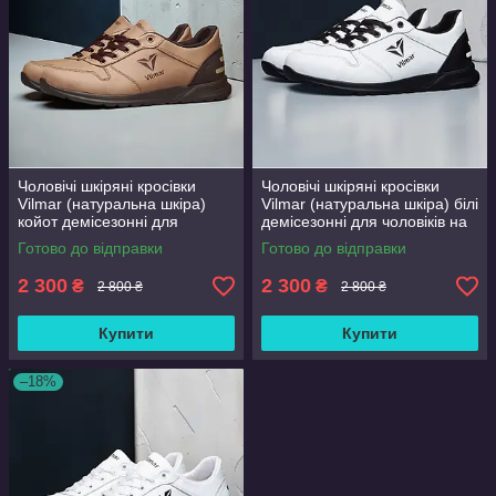
Чоловічі шкіряні кросівки
Чоловічі шкіряні кросівки
Vilmar (натуральна шкіра)
Vilmar (натуральна шкіра) білі
койот демісезонні для
демісезонні для чоловіків на
чоловіків на весну осінь,
весну осінь, розмір 39 40 41
Готово до відправки
Готово до відправки
розмір 39 40 41 42 43 44 45
42 43 44 45 46
46
2 300
2 300
₴
₴
2 800 ₴
2 800 ₴
Купити
Купити
–18%