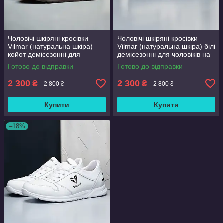
Чоловічі шкіряні кросівки
Чоловічі шкіряні кросівки
Vilmar (натуральна шкіра)
Vilmar (натуральна шкіра) білі
койот демісезонні для
демісезонні для чоловіків на
чоловіків на весну осінь,
весну осінь, розмір 39 40 41
Готово до відправки
Готово до відправки
розмір 39 40 41 42 43 44 45
42 43 44 45 46
46
2 300
2 300
₴
₴
2 800 ₴
2 800 ₴
Купити
Купити
–18%