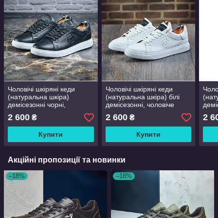
Чоловічі шкіряні кеди
Чоловічі шкіряні кеди
Чоло
(натуральна шкіра)
(натуральна шкіра) білі
(нат
демісезонні чорні,
демісезонні, чоловіче
демі
чоловіче взуття весна
взуття весна осінь, розмір
взут
2 600
2 600
2 6
₴
₴
осінь, розмір 40 41 42 43
40 41 42 43 44 45
40 4
44 45
Купити
Купити
Акційні пропозиції та новинки
–18%
–18%