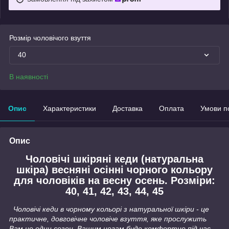
Розмір чоловічого взуття
40
В наявності
Опис
Характеристики
Доставка
Оплата
Умови п
Опис
Чоловічі шкіряні кеди (натуральна
шкіра) весняні осінні чорного кольору
для чоловіків на весну осень. Розміри:
40, 41, 42, 43, 44, 45
Чоловічі кеди в чорному кольорі з натуральної шкіри - це
практичне, довговічне чоловіче взуття, яке прослужить
Вам не один сезон. Вашим ногам буде комфортно під час