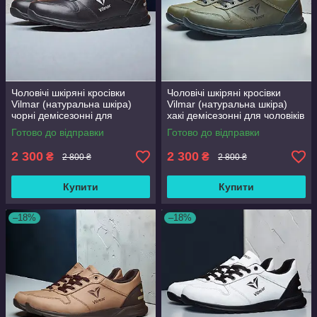
Чоловічі шкіряні кросівки
Чоловічі шкіряні кросівки
Vilmar (натуральна шкіра)
Vilmar (натуральна шкіра)
чорні демісезонні для
хакі демісезонні для чоловіків
чоловіків на весну осінь,
на весну осінь, розмір 39 40
Готово до відправки
Готово до відправки
розмір 39 40 41 42 43 44 45
41 42 43 44 45 46
46
2 300
2 300
₴
₴
2 800 ₴
2 800 ₴
Купити
Купити
–18%
–18%