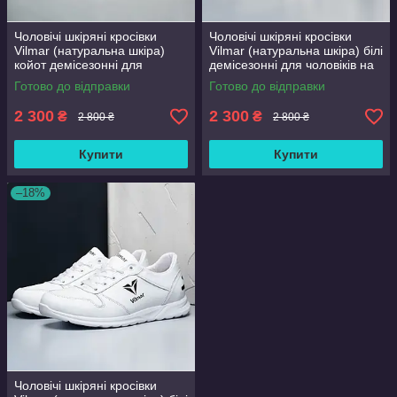
Чоловічі шкіряні кросівки
Чоловічі шкіряні кросівки
Vilmar (натуральна шкіра)
Vilmar (натуральна шкіра) білі
койот демісезонні для
демісезонні для чоловіків на
чоловіків на весну осінь,
весну осінь, розмір 39 40 41
Готово до відправки
Готово до відправки
розмір 39 40 41 42 43 44 45
42 43 44 45 46
46
2 300
2 300
₴
₴
2 800 ₴
2 800 ₴
Купити
Купити
–18%
Чоловічі шкіряні кросівки