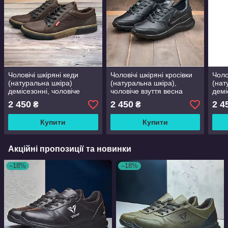
Чоловічі шкіряні кеди
Чоловічі шкіряні кросівки
Чоло
(натуральна шкіра)
(натуральна шкіра),
(нат
демісезонні, чоловіче
чоловіче взуття весна
демі
взуття весна осінь. Розмір:
осінь, чорні демісезонні
взут
2 450
2 450
2 4
₴
₴
40 41 42 43 44 45
кроси, розмір 40 41 42 43
розм
44 45
Купити
Купити
Акційні пропозиції та новинки
–18%
–18%