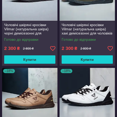
Чоловічі шкіряні кросівки
Чоловічі шкіряні кросівки
Vilmar (натуральна шкіра)
Vilmar (натуральна шкіра)
чорні демісезонні для
хакі демісезонні для чоловіків
чоловіків на весну осінь,
на весну осінь, розмір 39 40
Готово до відправки
Готово до відправки
розмір 39 40 41 42 43 44 45
41 42 43 44 45 46
46
2 300
2 300
₴
₴
2 800 ₴
2 800 ₴
Купити
Купити
–18%
–18%