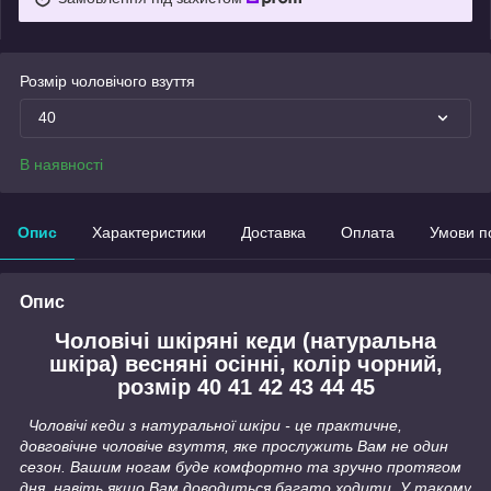
Розмір чоловічого взуття
40
В наявності
Опис
Характеристики
Доставка
Оплата
Умови п
Опис
Чоловічі шкіряні кеди
(натуральна
шкіра) весняні осінні, колір чорний,
розмір 40 41 42 43 44 45
Чоловічі кеди з натуральної шкіри - це практичне,
довговічне чоловіче взуття, яке прослужить Вам не один
сезон. Вашим ногам буде комфортно та зручно протягом
дня, навіть якщо Вам доводиться багато ходити. У такому