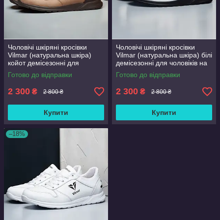
Чоловічі шкіряні кросівки
Чоловічі шкіряні кросівки
Vilmar (натуральна шкіра)
Vilmar (натуральна шкіра) білі
койот демісезонні для
демісезонні для чоловіків на
чоловіків на весну осінь,
весну осінь, розмір 39 40 41
Готово до відправки
Готово до відправки
розмір 39 40 41 42 43 44 45
42 43 44 45 46
46
2 300
2 300
₴
₴
2 800 ₴
2 800 ₴
Купити
Купити
–18%