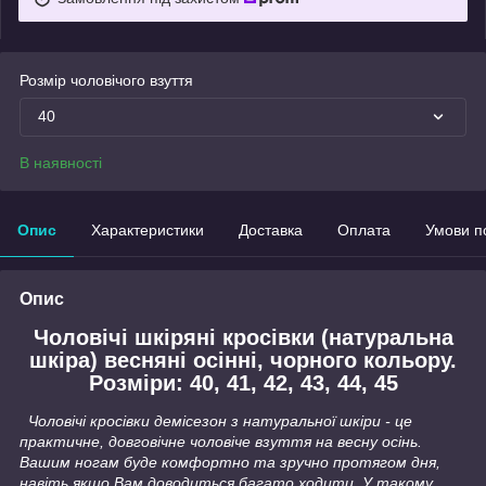
Розмір чоловічого взуття
40
В наявності
Опис
Характеристики
Доставка
Оплата
Умови п
Опис
Чоловічі шкіряні кросівки (натуральна
шкіра) весняні осінні, чорного кольору.
Розміри: 40, 41, 42, 43, 44, 45
Чоловічі кросівки демісезон з натуральної шкіри - це
практичне, довговічне чоловіче взуття на весну осінь.
Вашим ногам буде комфортно та зручно протягом дня,
навіть якщо Вам доводиться багато ходити. У такому