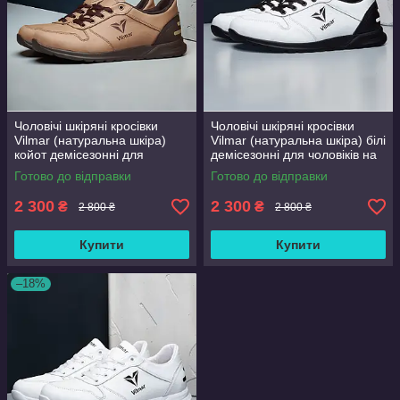
Чоловічі шкіряні кросівки
Чоловічі шкіряні кросівки
Vilmar (натуральна шкіра)
Vilmar (натуральна шкіра) білі
койот демісезонні для
демісезонні для чоловіків на
чоловіків на весну осінь,
весну осінь, розмір 39 40 41
Готово до відправки
Готово до відправки
розмір 39 40 41 42 43 44 45
42 43 44 45 46
46
2 300
2 300
₴
₴
2 800 ₴
2 800 ₴
Купити
Купити
–18%