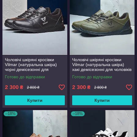
Чоловічі шкіряні кросівки
Чоловічі шкіряні кросівки
Vilmar (натуральна шкіра)
Vilmar (натуральна шкіра)
чорні демісезонні для
хакі демісезонні для чоловіків
чоловіків на весну осінь,
на весну осінь, розмір 39 40
Готово до відправки
Готово до відправки
розмір 39 40 41 42 43 44 45
41 42 43 44 45 46
46
2 300
2 300
₴
₴
2 800 ₴
2 800 ₴
Купити
Купити
–18%
–18%