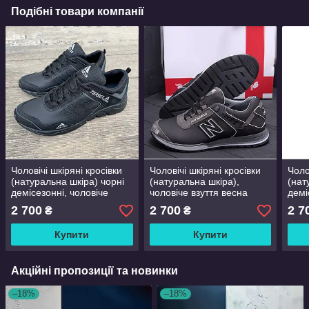
Подібні товари компанії
Чоловічі шкіряні кросівки
Чоловічі шкіряні кросівки
Чоло
(натуральна шкіра) чорні
(натуральна шкіра),
(нат
демісезонні, чоловіче
чоловіче взуття весна
демі
взуття весна осінь розмір
осінь, чорні демісезонні
чоло
2 700
2 700
2 7
₴
₴
40 41 42 43 44 45
кроси, розмір 40 41 42 43
осін
44 45
44 4
Купити
Купити
Акційні пропозиції та новинки
–18%
–18%