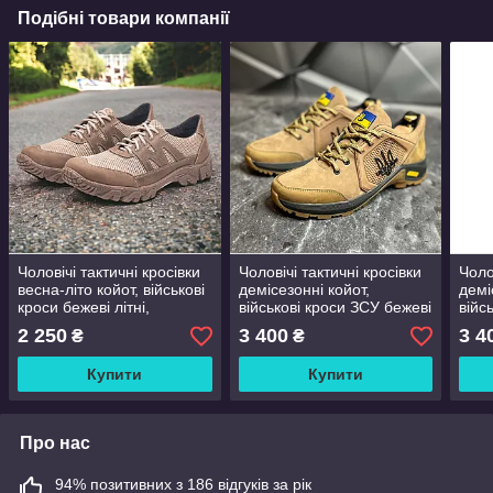
Подібні товари компанії
Чоловічі тактичні кросівки
Чоловічі тактичні кросівки
Чоло
весна-літо койот, військові
демісезонні койот,
демі
кроси бежеві літні,
військові кроси ЗСУ бежеві
війс
армійське літнє взуття для
весна осінь для чоловіків,
весн
2 250
3 400
3 4
₴
₴
зсу, розмір 39-46
розмір 40 41 42 43 44 45
розм
Купити
Купити
Про нас
94% позитивних з 186 відгуків за рік