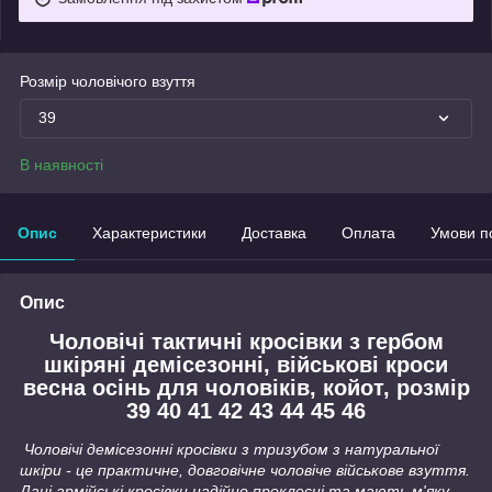
Розмір чоловічого взуття
39
В наявності
Опис
Характеристики
Доставка
Оплата
Умови п
Опис
Чоловічі тактичні кросівки з гербом
шкіряні демісезонні, військові кроси
весна осінь для чоловіків, койот, розмір
39 40 41 42 43 44 45 46
Чоловічі демісезонні кросівки з тризубом з натуральної
шкіри - це практичне, довговічне чоловіче військове взуття.
Дані армійські кросівки надійно проклеєні та мають м'яку