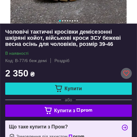
Чоловічі тактичні кросівки демісезонні
шкіряні койот, військові кроси ЗСУ бежеві
весна осінь для чоловіків, розмір 39-46
В наявності
Код: В-77/6 беж демі
Роздріб
2 350
₴
Купити
або
Купити з
Що таке купити з Пром?
Замовлення під захистом