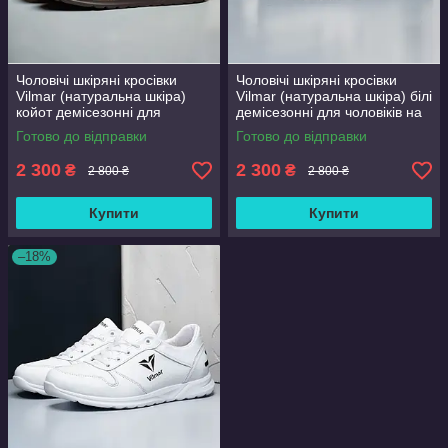
Чоловічі шкіряні кросівки
Чоловічі шкіряні кросівки
Vilmar (натуральна шкіра)
Vilmar (натуральна шкіра) білі
койот демісезонні для
демісезонні для чоловіків на
чоловіків на весну осінь,
весну осінь, розмір 39 40 41
Готово до відправки
Готово до відправки
розмір 39 40 41 42 43 44 45
42 43 44 45 46
46
2 300
2 300
₴
₴
2 800 ₴
2 800 ₴
Купити
Купити
–18%