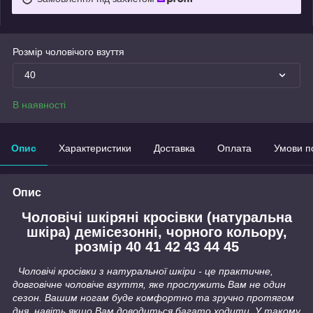
Розмір чоловічого взуття
40
В наявності
Опис
Характеристики
Доставка
Оплата
Умови п
Опис
Чоловічі шкіряні кросівки (натуральна
шкіра) демісезонні, чорного кольору,
розмір 40 41 42 43 44 45
Чоловічі кросівки з натуральної шкіри - це практичне,
довговічне чоловіче взуття, яке прослужить Вам не один
сезон. Вашим ногам буде комфортно та зручно протягом
дня, навіть якщо Вам доводиться багато ходити. У такому