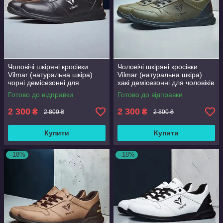
Чоловічі шкіряні кросівки
Чоловічі шкіряні кросівки
Vilmar (натуральна шкіра)
Vilmar (натуральна шкіра)
чорні демісезонні для
хакі демісезонні для чоловіків
чоловіків на весну осінь,
на весну осінь, розмір 39 40
Готово до відправки
Готово до відправки
розмір 39 40 41 42 43 44 45
41 42 43 44 45 46
46
2 300
2 300
₴
₴
2 800 ₴
2 800 ₴
Купити
Купити
–18%
–18%