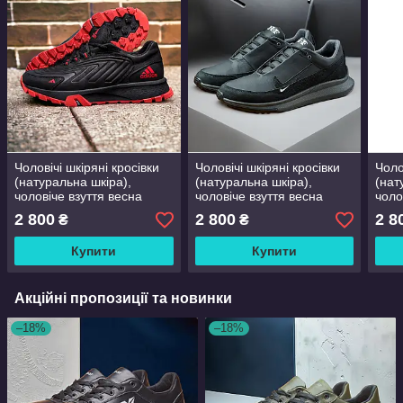
Чоловічі шкіряні кросівки
Чоловічі шкіряні кросівки
Чоло
(натуральна шкіра),
(натуральна шкіра),
(нат
чоловіче взуття весна
чоловіче взуття весна
чоло
осінь, чорні демісезонні
осінь, чорні демісезонні
осін
2 800
2 800
2 8
₴
₴
кроси, розмір 40 41 42 43
кроси, розмір 40 41 42 43
крос
44 45
44 45
44 4
Купити
Купити
Акційні пропозиції та новинки
–18%
–18%