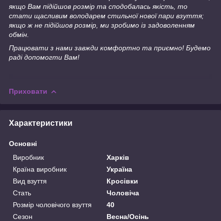
якщо Вам підійшов розмір та сподобалась якість, то
стати щасливим володарем стильної нової пари взуття;
якщо ж не підійшов розмір, ми зробимо із задоволенням
обмін.
Працювати з нами завжди комфортно та приємно! Будемо
раді допомогти Вам!
Приховати
Характеристики
Основні
Виробник
Харків
Країна виробник
Україна
Вид взуття
Кросівки
Стать
Чоловіча
Розмір чоловічого взуття
40
Сезон
Весна/Осінь