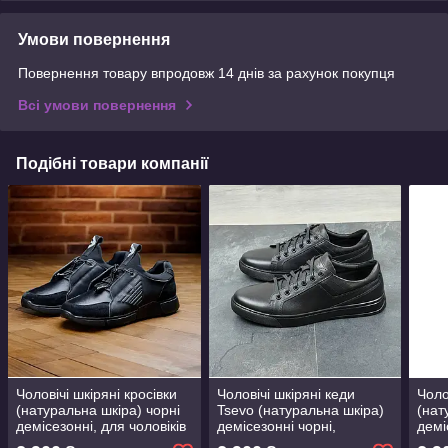
Умови повернення
Повернення товару впродовж 14 днів за рахунок покупця
Всі умови повернення
Подібні товари компанії
Чоловічі шкіряні кросівки
Чоловічі шкіряні кеди
Чоло
(натуральна шкіра) чорні
Tsevo (натуральна шкіра)
(нат
демісезонні, для чоловіків
демісезонні чорні,
демі
на весну осінь, розмір 40
чоловіче взуття весна
чоло