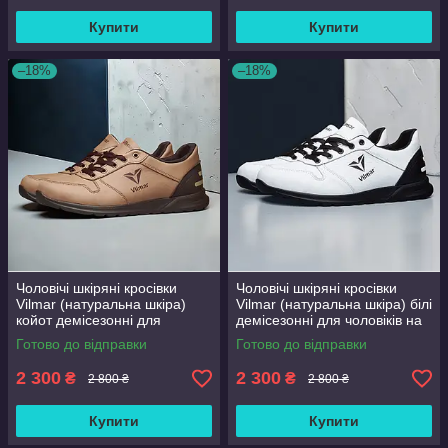
Купити
Купити
–18%
–18%
Чоловічі шкіряні кросівки
Чоловічі шкіряні кросівки
Vilmar (натуральна шкіра)
Vilmar (натуральна шкіра) білі
койот демісезонні для
демісезонні для чоловіків на
чоловіків на весну осінь,
весну осінь, розмір 39 40 41
Готово до відправки
Готово до відправки
розмір 39 40 41 42 43 44 45
42 43 44 45 46
46
2 300
2 300
₴
₴
2 800 ₴
2 800 ₴
Купити
Купити