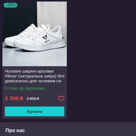
–18%
Чоловічі шкіряні кросівки
Vilmar (натуральна шкіра) білі
демісезонні для чоловіків на
весну осінь, розмір 39 40 41
Готово до відправки
42 43 44 45 46
2 300
₴
2 800 ₴
Купити
Про нас