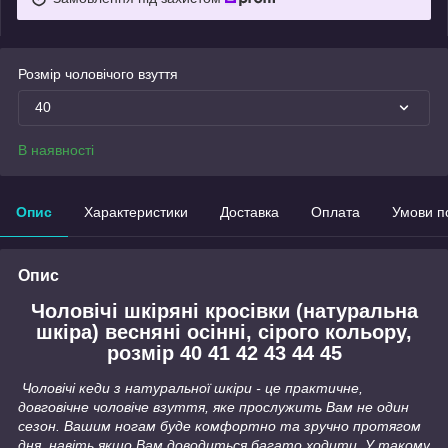
Розмір чоловічого взуття
40
В наявності
Опис
Характеристики
Доставка
Оплата
Умови п
Опис
Чоловічі шкіряні кросівки (натуральна
шкіра) весняні осінні, сірого кольору,
розмір 40 41 42 43 44 45
Чоловічі кеди з натуральної шкіри - це практичне,
довговічне чоловіче взуття, яке прослужить Вам не один
сезон. Вашим ногам буде комфортно та зручно протягом
дня, навіть якщо Вам доводиться багато ходити. У такому