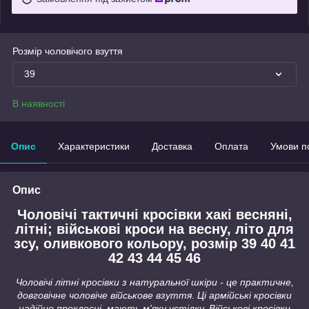
Розмір чоловічого взуття
39
В наявності
Опис
Характеристики
Доставка
Оплата
Умови п
Опис
Чоловічі тактичні кросівки хакі весняні,
літні; військові кроси на весну, літо для
зсу, оливкового кольору, розмір 39 40 41
42 43 44 45 46
Чоловічі літні кросівки з натуральної шкіри - це практичне,
довговічне чоловіче військове взуття. Ці армійські кросівки
надійно проклеєні, мають м'яку устілку. Військові кросівки