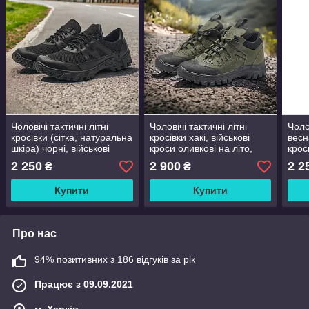
Чоловічі тактичні літні
Чоловічі тактичні літні
Чоло
кросівки (сітка, натуральна
кросівки хакі, військові
весн
шкіра) чорні, військові
кроси оливкові на літо,
крос
кроси літо, армійське
армійське взуття, розмір
армі
2 250
2 900
2 2
₴
₴
взуття, розмір 39-46
37-48
зсу,
Купити
Купити
Про нас
94% позитивних з 186 відгуків за рік
Працює з 09.09.2021