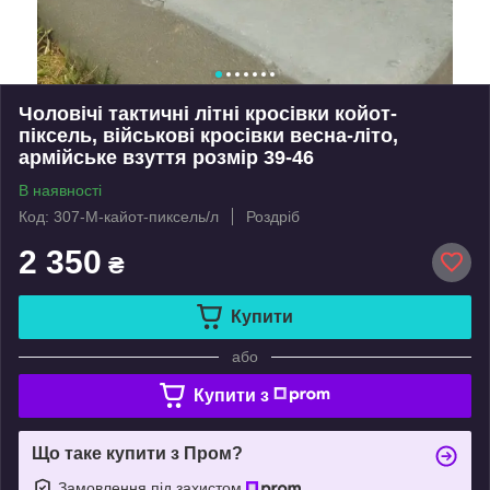
Чоловічі тактичні літні кросівки койот-
піксель, військові кросівки весна-літо,
армійське взуття розмір 39-46
В наявності
Код: 307-М-кайот-пиксель/л
Роздріб
2 350
₴
Купити
або
Купити з
Що таке купити з Пром?
Замовлення під захистом