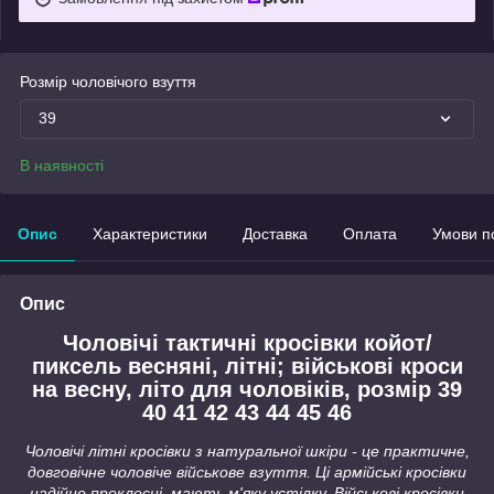
Розмір чоловічого взуття
39
В наявності
Опис
Характеристики
Доставка
Оплата
Умови п
Опис
Чоловічі тактичні кросівки койот/
пиксель весняні, літні; військові кроси
на весну, літо для чоловіків, розмір 39
40 41 42 43 44 45 46
Чоловічі літні кросівки з натуральної шкіри - це практичне,
довговічне чоловіче військове взуття. Ці армійські кросівки
надійно проклеєні, мають м'яку устілку. Військові кросівки