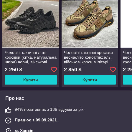
Чоловічі тактичні літні
Чоловічі тактичні кросівки
Чоло
кросівки (сітка, натуральна
весна/літо койот/піксель,
весн
шкіра) чорні, військові
військові кроси мілітарі
крос
кроси літо, армійське
літні, армійське взуття,
армі
2 250
2 850
2 2
₴
₴
взуття, розмір 39-46
розмір 40 41 42 43 44 45
зсу,
Купити
Купити
Про нас
94% позитивних з 186 відгуків за рік
Працює з 09.09.2021
м. Харків