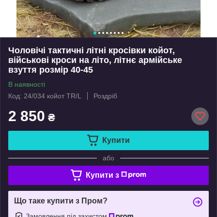
Чоловічі тактичні літні кросівки койот,
військові кроси на літо, літнє армійське
взуття розмір 40-45
В наявності
Код: 24/034 койот TR/L
Роздріб
2 850
₴
Купити
або
Купити з
Що таке купити з Пром?
Замовлення під захистом