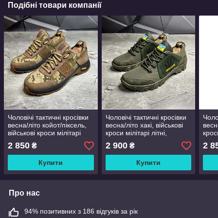
Подібні товари компанії
Чоловічі тактичні кросівки
Чоловічі тактичні кросівки
Чоло
весна/літо койот/піксель,
весна/літо хакі, військові
весн
військові кроси мілітарі
кроси мілітарі літні,
кроси
літні, армійське взуття,
армійське взуття, розмір
армі
2 850
2 900
2 8
₴
₴
розмір 40 41 42 43 44 45
40 41 42 43 44 45
40 4
Купити
Купити
Про нас
94% позитивних з 186 відгуків за рік