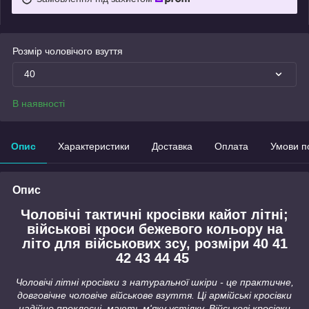
Розмір чоловічого взуття
40
В наявності
Опис
Характеристики
Доставка
Оплата
Умови п
Опис
Чоловічі тактичні кросівки кайот літні;
військові кроси бежевого кольору на
літо для військових зсу, розміри 40 41
42 43 44 45
Чоловічі літні кросівки з натуральної шкіри - це практичне,
довговічне чоловіче військове взуття. Ці армійські кросівки
надійно проклеєні, мають м'яку устілку. Військові кросівки