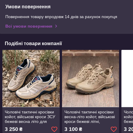
Умови повернення
Повернення товару впродовж 14 днів за рахунок покупця
Всі умови повернення
Подібні товари компанії
Чоловічі тактичні кросівки
Чоловічі тактичні кросівки
Чоло
койот, військові кроси ЗСУ
весна-літо койот, військові
койо
бежеві весна літо для
кроси бежеві літні,
беже
чоловіків, розмір 40 41 42
армійське взуття, розмір
чоло
3 250
3 100
3 2
₴
₴
43 44 45
36-48
43 4