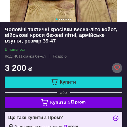
Чоловічі тактичні кросівки весна-літо койот,
військові кроси бежеві літні, армійське
взуття, розмір 39-47
В наявності
Код: 4011-хакки беж/л
Роздріб
3 200
₴
Купити
або
Купити з
Що таке купити з Пром?
Замовлення під захистом