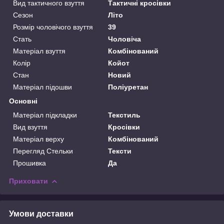
Вид тактичного взуття
Тактичні кросівки
Сезон
Літо
Розмір чоловічого взуття
39
Стать
Чоловіча
Матеріал взуття
Комбінований
Колір
Койот
Стан
Новий
Матеріал підошви
Поліуретан
Основні
Матеріал підкладки
Текстиль
Вид взуття
Кросівки
Матеріал верху
Комбінований
Перегляд Стельки
Тексти
Прошивка
Да
Приховати
Умови доставки