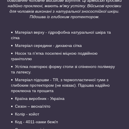
довговічне чоловіче військове взуття. Ці армійські кросівки
надійно проклеєні, мають м'яку устілку. Військові кросівки
для чоловіків виконані з натуральної зносостійкої шкіри.
Підошва із глибоким протектором.
Матеріал верху - гідрофобна натуральної шкіра та
сітка
Матеріал середини - дихаюча сітка
Носок та п'ятка посилені міцною подвійною
гранітоллю
Устілка повторює форму стопи зі спіненого полімеру
та латексу.
Матеріал підошви - TR, з термопластичної гуми з
глибоким протектором (не ковзає). Підошва надійно
проклеєна та прошита
Країна виробник - Україна
Сезон – весна/літо
Колір - койот
Код - 4011-хакки беж/л