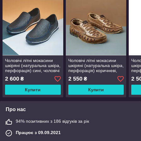
Чоловічі літні мокасини
Чоловічі літні мокасини
Чоло
шкіряні (натуральна шкіра,
шкіряні (натуральна шкіра,
шкір
перфорація) сині, чоловічі
перфорація) коричневі,
перф
літні туфлі, розмір 39-46
чоловічі літні туфлі, розмір
чоло
2 600
2 550
2 5
₴
₴
40 41 42 43 44 45
40 4
Купити
Купити
Про нас
94% позитивних з 186 відгуків за рік
Працює з 09.09.2021