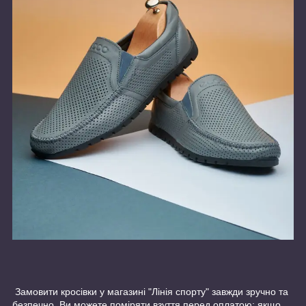
Замовити кросівки у магазині "Лінія спорту" завжди зручно та
безпечно. Ви можете поміряти взуття перед оплатою; якщо