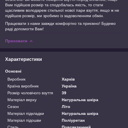
Вам підійшов розмір та сподобалась якість, то стати
щасливим володарем стильної нової пари взуття; якщо ж не
підійшов розмір, ми зробимо із задоволенням обмін.
Працювати з нами завжди комфортно та приємно! Будемо
раді допомогти Вам!
Приховати
Характеристики
Основні
Виробник
Харків
Країна виробник
Україна
Розмір чоловічого взуття
39
Матеріал верху
Натуральна шкіра
Сезон
Літо
Матеріал підкладки
Натуральна шкіра
Матеріал підошви
Поліуретан
Стиль
Повсякденний