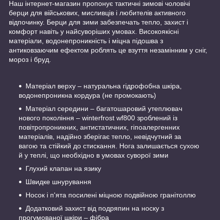
Наш інтернет-магазин пропонує тактичні зимові чоловічі
берци для військових, мисливців і любителів активного
відпочинку. Берци для зими забезпечать тепло, захист і
комфорт навіть у найсуворіших умовах. Високоякісні
матеріали, водонепроникність і міцна підошва з
антиковзаючим ефектом роблять це взуття незамінним у сніг,
мороз і бруд.
Матеріал верху – натуральна гідрофобна шкіра,
водонепроникна кордура (не промокають)
Матеріал середини – багатошаровий утеплювач
нового покоління – winterfrost wf800 зроблений із
повітропроникних, антистатичних, гіпоалергенних
матеріалів, надійно зберігає тепло, невідчутний за
вагою та стійкий до стискання. Нога залишається сухою
й у теплі, що необхідно в умовах суворої зими
Глухий клапан на язику
Швидке шнурування
Носок і п'ята посилені міцною подвійною гранітоллю
Додатковий захист від подряпин на носку з
прогумованої шкіри – фібра