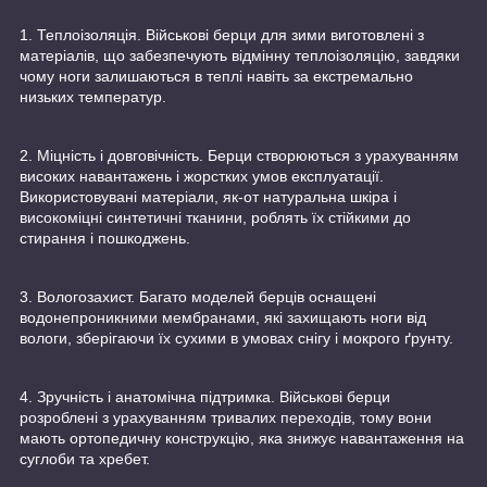
1. Теплоізоляція. Військові берци для зими виготовлені з
матеріалів, що забезпечують відмінну теплоізоляцію, завдяки
чому ноги залишаються в теплі навіть за екстремально
низьких температур.
2. Міцність і довговічність. Берци створюються з урахуванням
високих навантажень і жорстких умов експлуатації.
Використовувані матеріали, як-от натуральна шкіра і
високоміцні синтетичні тканини, роблять їх стійкими до
стирання і пошкоджень.
3. Вологозахист. Багато моделей берців оснащені
водонепроникними мембранами, які захищають ноги від
вологи, зберігаючи їх сухими в умовах снігу і мокрого ґрунту.
4. Зручність і анатомічна підтримка. Військові берци
розроблені з урахуванням тривалих переходів, тому вони
мають ортопедичну конструкцію, яка знижує навантаження на
суглоби та хребет.