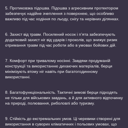
5. Протиковзка підошва. Підошва з агресивним протектором
забезпечує надійне зчеплення з поверхнею, що особливо
важливо під час ходіння по льоду, снігу та нерівних ділянках.
6. Захист від травм. Посилений носок і п'ята забезпечують
додатковий захист ніг від ударів і проколів, що знижує ризик
отримання травм під час роботи або в умовах бойових дій.
7. Комфорт при тривалому носінні. Завдяки продуманій
конструкції та використанню дихаючих матеріалів, берци
мінімізують втому ніг навіть при багатогодинному
використанні.
8. Багатофункціональність. Тактичні зимові берци підходять
не тільки для військових завдань, а й для активного відпочинку
на природі, полювання, риболовлі або туризму.
9. Стійкість до екстремальних умов. Ці черевики створені для
використання в суворих кліматичних і польових умовах, що