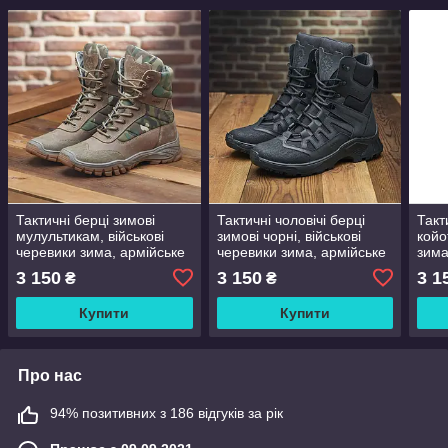
Тактичні берці зимові
Тактичні чоловічі берці
Такт
мулультикам, військові
зимові чорні, військові
койо
черевики зима, армійське
черевики зима, армійське
зима
взуття на зиму для зсу,
взуття на зиму для зсу,
взут
3 150
3 150
3 1
₴
₴
розміри: 37-48
розміри: 39-46
розм
Купити
Купити
Про нас
94% позитивних з 186 відгуків за рік