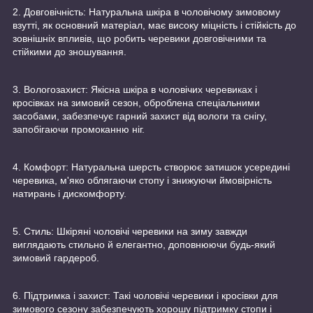
2. Довговічність: Натуральна шкіра в чоловічому зимовому
взутті, як основний матеріал, має високу міцність і стійкість до
зовнішніх впливів, що робить черевики довговічними та
стійкими до зношування.
3. Вологозахист: Якісна шкіра в чоловічих черевиках і
кросівках на зимовий сезон, оброблена спеціальними
засобами, забезпечує гарний захист від вологи та снігу,
запобігаючи промоканню ніг.
4. Комфорт: Натуральна шерсть створює затишок усередині
черевика, м'яко облягаючи стопу і знижуючи ймовірність
натирань і дискомфорту.
5. Стиль: Шкіряні чоловічі черевики на зиму завжди
виглядають стильно й елегантно, доповнюючи будь-який
зимовий гардероб.
6. Підтримка і захист: Такі чоловічі черевики і кросівки для
зимового сезону забезпечують хорошу підтримку стопи і