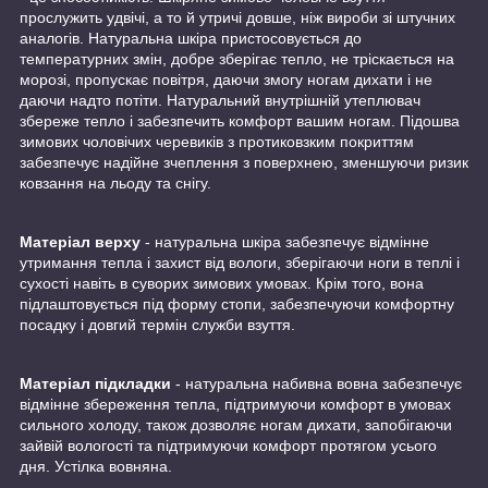
прослужить удвічі, а то й утричі довше, ніж вироби зі штучних
аналогів. Натуральна шкіра пристосовується до
температурних змін, добре зберігає тепло, не тріскається на
морозі, пропускає повітря, даючи змогу ногам дихати і не
даючи надто потіти. Натуральний внутрішній утеплювач
збереже тепло і забезпечить комфорт вашим ногам. Підошва
зимових чоловічих черевиків з протиковзким покриттям
забезпечує надійне зчеплення з поверхнею, зменшуючи ризик
ковзання на льоду та снігу.
Матеріал верху
- натуральна шкіра забезпечує відмінне
утримання тепла і захист від вологи, зберігаючи ноги в теплі і
сухості навіть в суворих зимових умовах. Крім того, вона
підлаштовується під форму стопи, забезпечуючи комфортну
посадку і довгий термін служби взуття.
Матеріал підкладки
- натуральна набивна вовна забезпечує
відмінне збереження тепла, підтримуючи комфорт в умовах
сильного холоду, також дозволяє ногам дихати, запобігаючи
зайвій вологості та підтримуючи комфорт протягом усього
дня. Устілка вовняна.