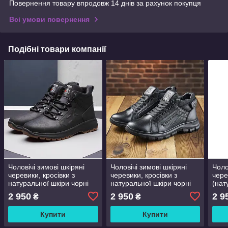
Повернення товару впродовж 14 днів за рахунок покупця
Всі умови повернення
Подібні товари компанії
Чоловічі зимові шкіряні
Чоловічі зимові шкіряні
Чоло
черевики, кросівки з
черевики, кросівки з
чере
натуральної шкіри чорні
натуральної шкіри чорні
(нат
на хутрі для чоловіків на
на хутрі для чоловіків на
на х
2 950
2 950
2 9
₴
₴
зиму, розмір 40 41 42 43
зиму, розмір 40 41 42 43
зиму
44 45
44 45
44 4
Купити
Купити