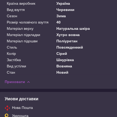
Країна виробник
Україна
Вид взуття
Черевики
Сезон
Зима
Розмір чоловічого взуття
40
Матеріал верху
Натуральна шкіра
Матеріал підкладки
Хутро вовна
Матеріал підошви
Поліуретан
Стиль
Повсякденний
Колір
Сірий
Застібка
Шнурівка
Вид устілки
Вовняна
Стан
Новий
Приховати
Умови доставки
Нова Пошта
Укрпошта