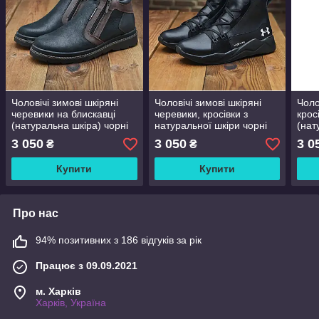
Чоловічі зимові шкіряні
Чоловічі зимові шкіряні
Чоло
черевики на блискавці
черевики, кросівки з
крос
(натуральна шкіра) чорні
натуральної шкіри чорні
(нат
на хутрі для чоловіків на
на хутрі для чоловіків на
на х
3 050
3 050
3 0
₴
₴
зиму, розмір 40 41 42 43
зиму, розмір 40 41 42 43
на з
44 45
44 45
43 4
Купити
Купити
Про нас
94% позитивних з 186 відгуків за рік
Працює з 09.09.2021
м. Харків
Харків, Україна