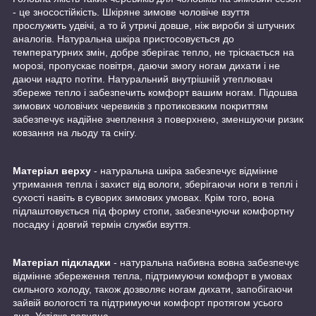
- це зносостійкість. Шкіряне зимове чоловіче взуття
прослужить удвічі, а то й утричі довше, ніж вироби зі штучних
аналогів. Натуральна шкіра пристосовується до
температурних змін, добре зберігає тепло, не тріскається на
морозі, пропускає повітря, даючи змогу ногам дихати і не
даючи надто потіти. Натуральний внутрішній утеплювач
збереже тепло і забезпечить комфорт вашим ногам. Підошва
зимових чоловічих черевиків з протиковзким покриттям
забезпечує надійне зчеплення з поверхнею, зменшуючи ризик
ковзання на льоду та снігу.
Матеріал верху
- натуральна шкіра забезпечує відмінне
утримання тепла і захист від вологи, зберігаючи ноги в теплі і
сухості навіть в суворих зимових умовах. Крім того, вона
підлаштовується під форму стопи, забезпечуючи комфортну
посадку і довгий термін служби взуття.
Матеріал підкладки
- натуральна набивна вовна забезпечує
відмінне збереження тепла, підтримуючи комфорт в умовах
сильного холоду, також дозволяє ногам дихати, запобігаючи
зайвій вологості та підтримуючи комфорт протягом усього