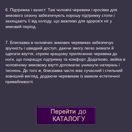
6. Підтримка і захист: Такі чоловічі черевики і кросівки для
зимового сезону забезпечують хорошу підтримку стопи і
захищають її від холоду, що важливо для здоров'я ніг у
зимовий період.
7. Блискавка в чоловічих зимових черевиках забезпечує
зручність і швидкий доступ, даючи змогу легко знімати й
одягати взуття, сприяє кращому приляганню черевика до
ноги, що покращує підтримку та комфорт. Додатково, змійка в
чоловічому зимовому взутті допомагає уникнути натирань і
тиснень. До того ж, блискавка часто має сучасний і стильний
зовнішній вигляд, додаючи черевикам із замком естетичної
привабливості.