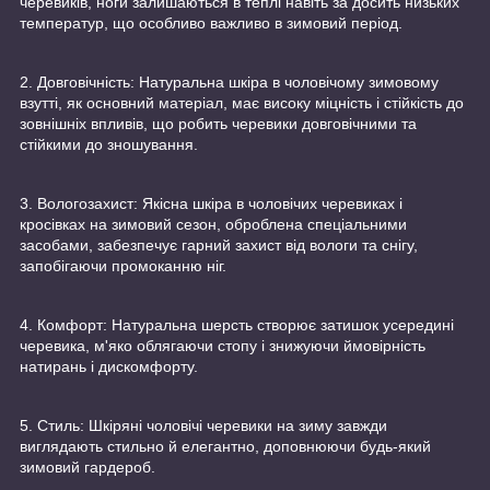
черевиків, ноги залишаються в теплі навіть за досить низьких
температур, що особливо важливо в зимовий період.
2. Довговічність: Натуральна шкіра в чоловічому зимовому
взутті, як основний матеріал, має високу міцність і стійкість до
зовнішніх впливів, що робить черевики довговічними та
стійкими до зношування.
3. Вологозахист: Якісна шкіра в чоловічих черевиках і
кросівках на зимовий сезон, оброблена спеціальними
засобами, забезпечує гарний захист від вологи та снігу,
запобігаючи промоканню ніг.
4. Комфорт: Натуральна шерсть створює затишок усередині
черевика, м'яко облягаючи стопу і знижуючи ймовірність
натирань і дискомфорту.
5. Стиль: Шкіряні чоловічі черевики на зиму завжди
виглядають стильно й елегантно, доповнюючи будь-який
зимовий гардероб.