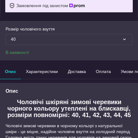
Замовлення під захистом
Розмір чоловічого взуття
40
В наявності
Опис
Характеристики
Доставка
Оплата
Умови п
Опис
Чоловічі шкіряні зимові черевики
чорного кольору утеплені на блискавці,
розміри повномірні: 40, 41, 42, 43, 44, 45
Чоловічі зимові черевики в чорному кольорі з натуральної
шкіри - це міцне, надійне чоловіче взуття на холодний період.
Головна якість таких черевиків для чоловіків на зимовий сезон