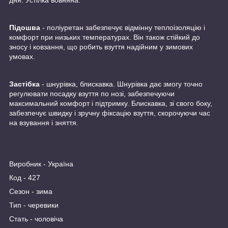
дня. Устілка вовняна.
Підошва
- поліуретан забезпечує відмінну теплоізоляцію і
комфорт при низьких температурах. Він також стійкий до
зносу і ковзання, що робить взуття надійним у зимових
умовах.
Застібка
- шнурівка, блискавка. Шнурівка дає змогу точно
регулювати посадку взуття по нозі, забезпечуючи
максимальний комфорт і підтримку. Блискавка, зі свого боку,
забезпечує швидку і зручну фіксацію взуття, скорочуючи час
на взування і зняття.
Виробник - Україна
Код - 427
Сезон - зима
Тип - черевики
Стать - чоловіча