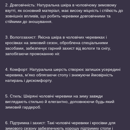
2. Довговічність: Натуральна шкіра в чоловічому зимовому
взутті, як основний матеріал, має високу міцність і стійкість до
зовнішніх впливів, що робить черевики довговічними та
стійкими до зношування.
3. Вологозахист: Якісна шкіра в чоловічих черевиках і
кросівках на зимовий сезон, оброблена спеціальними
засобами, забезпечує гарний захист від вологи та снігу,
запобігаючи промоканню ніг.
4. Комфорт: Натуральна шерсть створює затишок усередині
черевика, м'яко облягаючи стопу і знижуючи ймовірність
натирань і дискомфорту.
5. Стиль: Шкіряні чоловічі черевики на зиму завжди
виглядають стильно й елегантно, доповнюючи будь-який
зимовий гардероб.
6. Підтримка і захист: Такі чоловічі черевики і кросівки для
зимового сезону забезпечують хорошу підтримку стопи і