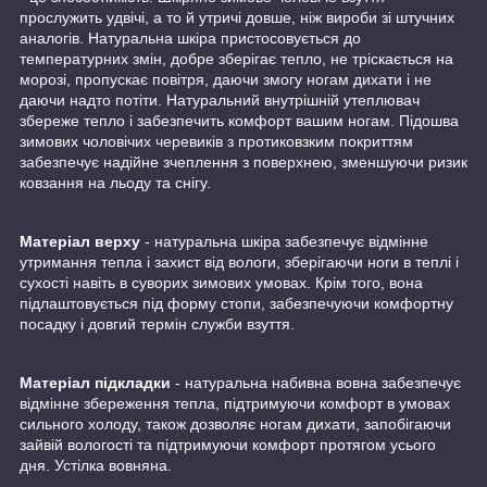
прослужить удвічі, а то й утричі довше, ніж вироби зі штучних
аналогів. Натуральна шкіра пристосовується до
температурних змін, добре зберігає тепло, не тріскається на
морозі, пропускає повітря, даючи змогу ногам дихати і не
даючи надто потіти. Натуральний внутрішній утеплювач
збереже тепло і забезпечить комфорт вашим ногам. Підошва
зимових чоловічих черевиків з протиковзким покриттям
забезпечує надійне зчеплення з поверхнею, зменшуючи ризик
ковзання на льоду та снігу.
Матеріал верху
- натуральна шкіра забезпечує відмінне
утримання тепла і захист від вологи, зберігаючи ноги в теплі і
сухості навіть в суворих зимових умовах. Крім того, вона
підлаштовується під форму стопи, забезпечуючи комфортну
посадку і довгий термін служби взуття.
Матеріал підкладки
- натуральна набивна вовна забезпечує
відмінне збереження тепла, підтримуючи комфорт в умовах
сильного холоду, також дозволяє ногам дихати, запобігаючи
зайвій вологості та підтримуючи комфорт протягом усього
дня. Устілка вовняна.