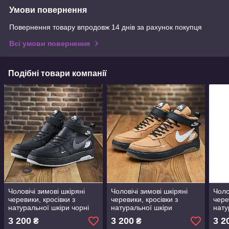
Умови повернення
Повернення товару впродовж 14 днів за рахунок покупця
Всі умови повернення
Подібні товари компанії
Чоловічі зимові шкіряні
Чоловічі зимові шкіряні
Чоло
черевики, кросівки з
черевики, кросівки з
чере
натуральної шкіри чорні
натуральної шкіри
нату
на хутрі для чоловіків на
коричневі на хутрі для
хутр
3 200
3 200
3 2
₴
₴
зиму, розмір 40 41 42 43
чоловіків на зиму, розмір
зиму