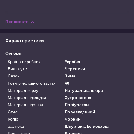
Приховати
Характеристики
Основні
Країна виробник
Україна
Вид взуття
Черевики
Сезон
Зима
Розмір чоловічого взуття
40
Матеріал верху
Натуральна шкіра
Матеріал підкладки
Хутро вовна
Матеріал підошви
Поліуретан
Стиль
Повсякденний
Колір
Чорний
Застібка
Шнурівка, Блискавка
Вид устілки
Вовняна