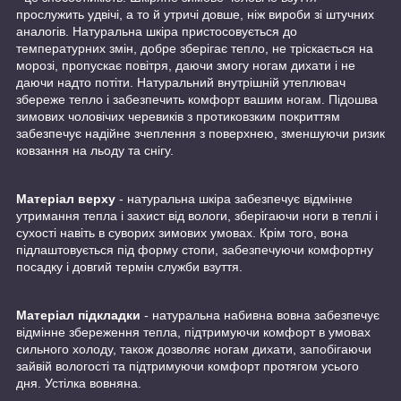
прослужить удвічі, а то й утричі довше, ніж вироби зі штучних
аналогів. Натуральна шкіра пристосовується до
температурних змін, добре зберігає тепло, не тріскається на
морозі, пропускає повітря, даючи змогу ногам дихати і не
даючи надто потіти. Натуральний внутрішній утеплювач
збереже тепло і забезпечить комфорт вашим ногам. Підошва
зимових чоловічих черевиків з протиковзким покриттям
забезпечує надійне зчеплення з поверхнею, зменшуючи ризик
ковзання на льоду та снігу.
Матеріал верху
- натуральна шкіра забезпечує відмінне
утримання тепла і захист від вологи, зберігаючи ноги в теплі і
сухості навіть в суворих зимових умовах. Крім того, вона
підлаштовується під форму стопи, забезпечуючи комфортну
посадку і довгий термін служби взуття.
Матеріал підкладки
- натуральна набивна вовна забезпечує
відмінне збереження тепла, підтримуючи комфорт в умовах
сильного холоду, також дозволяє ногам дихати, запобігаючи
зайвій вологості та підтримуючи комфорт протягом усього
дня. Устілка вовняна.