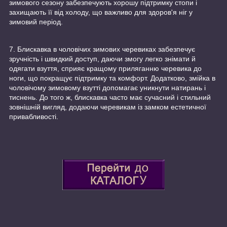
зимового сезону забезпечують хорошу підтримку стопи і
захищають її від холоду, що важливо для здоров'я ніг у
зимовий період.
7. Блискавка в чоловічих зимових черевиках забезпечує
зручність і швидкий доступ, даючи змогу легко знімати й
одягати взуття, сприяє кращому приляганню черевика до
ноги, що покращує підтримку та комфорт. Додатково, змійка в
чоловічому зимовому взутті допомагає уникнути натирань і
тиснень. До того ж, блискавка часто має сучасний і стильний
зовнішній вигляд, додаючи черевикам із замком естетичної
привабливості.