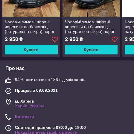
Чоловічі зимові шкіряні
Чоловічі зимові шкіряні
Чоло
черевики на блискавці
черевики на блискавці
чере
(натуральна шкіра) чорні
(натуральна шкіра) чорні
нату
на хутрі для чоловіків на
на хутрі для чоловіків на
на х
2 950
2 950
2 9
₴
₴
зиму, розмір 40 41 42 43
зиму, розмір 40 41 42 43
зиму
44 45
44 45
44 4
Купити
Купити
Про нас
94% позитивних з 186 відгуків за рік
Працює з 09.09.2021
м. Харків
Харків, Україна
Контакти
Сьогодні працює з 09:00 до 19:00
Показати весь графік роботи