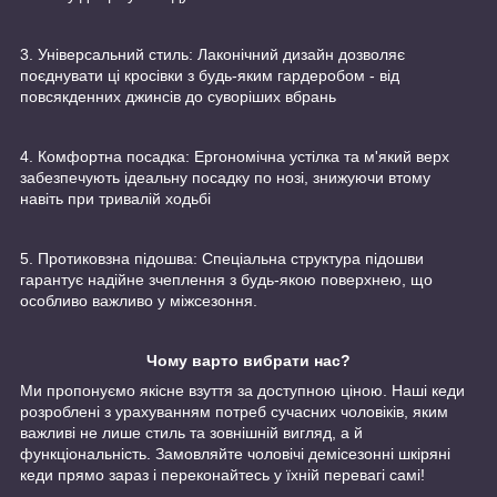
3. Універсальний стиль: Лаконічний дизайн дозволяє
поєднувати ці кросівки з будь-яким гардеробом - від
повсякденних джинсів до суворіших вбрань
4. Комфортна посадка: Ергономічна устілка та м'який верх
забезпечують ідеальну посадку по нозі, знижуючи втому
навіть при тривалій ходьбі
5. Протиковзна підошва: Спеціальна структура підошви
гарантує надійне зчеплення з будь-якою поверхнею, що
особливо важливо у міжсезоння.
Чому варто вибрати нас?
Ми пропонуємо якісне взуття за доступною ціною. Наші кеди
розроблені з урахуванням потреб сучасних чоловіків, яким
важливі не лише стиль та зовнішній вигляд, а й
функціональність. Замовляйте чоловічі демісезонні шкіряні
кеди прямо зараз і переконайтесь у їхній перевагі самі!