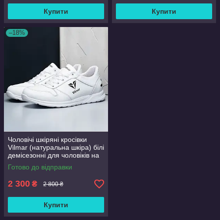
Купити
Купити
–18%
Чоловічі шкіряні кросівки
Vilmar (натуральна шкіра) білі
демісезонні для чоловіків на
весну осінь, розмір 39 40 41
Готово до відправки
42 43 44 45 46
2 300
₴
2 800 ₴
Купити