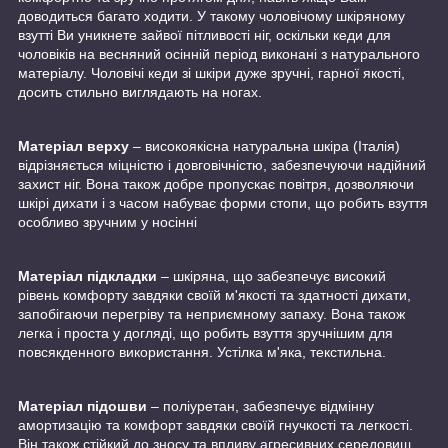
доводиться багато ходити. У такому чоловічому шкіряному
взутті Ви уникнете зайвої пітливості ніг, оскільки кеди для
чоловіків на весняний осінній період виконані з натурального
матеріалу. Чоловічі кеди зі шкіри дуже зручні, гарної якості,
досить стильно виглядають на ногах.
Матеріал верху
– високоякісна натуральна шкіра (Італія)
відрізняється міцністю і довговічністю, забезпечуючи надійний
захист ніг. Вона також добре пропускає повітря, дозволяючи
шкірі дихати і з часом набуває форми стопи, що робить взуття
особливо зручним у носінні
Матеріал підкладки
– шкіряна, що забезпечує високий
рівень комфорту завдяки своїй м'якості та здатності дихати,
запобігаючи перегріву та неприємному запаху. Вона також
легка і проста у догляді, що робить взуття зручнішим для
повсякденного використання. Устілка м'яка, текстильна.
Матеріал підошви
– поліуретан, забезпечує відмінну
амортизацію та комфорт завдяки своїй гнучкості та легкості.
Він також стійкий до зносу та впливу агресивних середовищ,