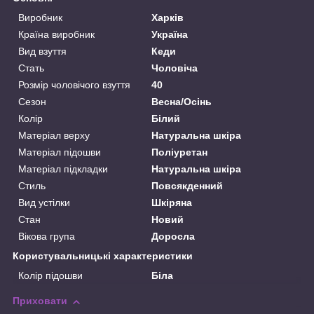
Виробник
Харків
Країна виробник
Україна
Вид взуття
Кеди
Стать
Чоловіча
Розмір чоловічого взуття
40
Сезон
Весна/Осінь
Колір
Білий
Матеріал верху
Натуральна шкіра
Матеріал підошви
Поліуретан
Матеріал підкладки
Натуральна шкіра
Стиль
Повсякденний
Вид устілки
Шкіряна
Стан
Новий
Вікова група
Доросла
Користувальницькі характеристики
Колір підошви
Біла
Приховати