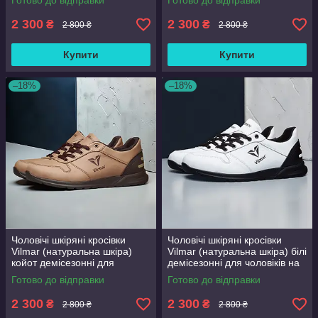
Готово до відправки
Готово до відправки
розмір 39 40 41 42 43 44 45
41 42 43 44 45 46
46
2 300
2 300
₴
₴
2 800 ₴
2 800 ₴
Купити
Купити
–18%
–18%
Чоловічі шкіряні кросівки
Чоловічі шкіряні кросівки
Vilmar (натуральна шкіра)
Vilmar (натуральна шкіра) білі
койот демісезонні для
демісезонні для чоловіків на
чоловіків на весну осінь,
весну осінь, розмір 39 40 41
Готово до відправки
Готово до відправки
розмір 39 40 41 42 43 44 45
42 43 44 45 46
46
2 300
2 300
₴
₴
2 800 ₴
2 800 ₴