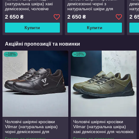
(натуральна шкіра) хакі
демісезонні чорні з
демі
демісезонні, чоловіче
натуральної шкіри для
нату
взуття весна осінь, розмір
чоловіків на весну осінь,
чоло
2 650
2 650
2 6
₴
₴
40 41 42 43 44 45
розмір 39 40 41 42 43 44
розм
45 46
45 4
Купити
Купити
Акційні пропозиції та новинки
–18%
–18%
Чоловічі шкіряні кросівки
Чоловічі шкіряні кросівки
Vilmar (натуральна шкіра)
Vilmar (натуральна шкіра)
чорні демісезонні для
хакі демісезонні для чоловіків
чоловіків на весну осінь,
на весну осінь, розмір 39 40