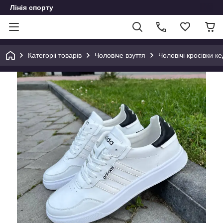
Лінія спорту
Категоріі товарів
Чоловіче взуття
Чоловічі кросівки ке