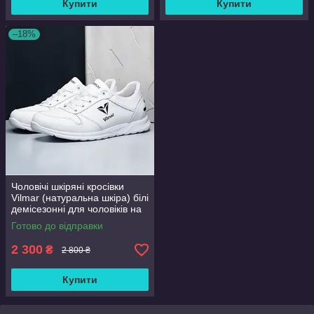
Купити
Купити
–18%
Чоловічі шкіряні кросівки
Vilmar (натуральна шкіра) білі
демісезонні для чоловіків на
весну осінь, розмір 39 40 41
Готово до відправки
42 43 44 45 46
2 300
₴
2 800 ₴
Купити