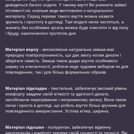
доводиться багато ходити. У такому взутті Ви уникнете зайвої
пітливості ніг, оскільки кеди виготовлені з натурального
матеріалу. Серед переваг такого взуття можна назвати
зручність і простоту в догляді. Такі моделі легко чистяться, а
значить без особливих зусиль можна буде очистити їх від пилу
і бруду, накопиченого протягом дня.
Матеріал верху
- високоякісна натуральна замша має
природну повітропроникність, що дає змогу ногам дихати і
зберігати свіжість. Замша також додає взуттю особливого
шарму та елегантності, роблячи кеди чудовим вибором як для
повсякденних, так і для більш формальних образів.
Матеріал підкладки
- текстильна, забезпечує високий рівень
комфорту завдяки своїй м'якості та здатності дихати,
запобігаючи перегріванню і неприємному запаху. Вона також
легка і проста в догляді, що робить взуття більш зручним для
повсякденного використання. Устілка м'яка, шкіряна.
Матеріал підошви
- поліуретан, забезпечує відмінну
амортизацію і комфорт завдяки своїй гнучкості та легкості. Він