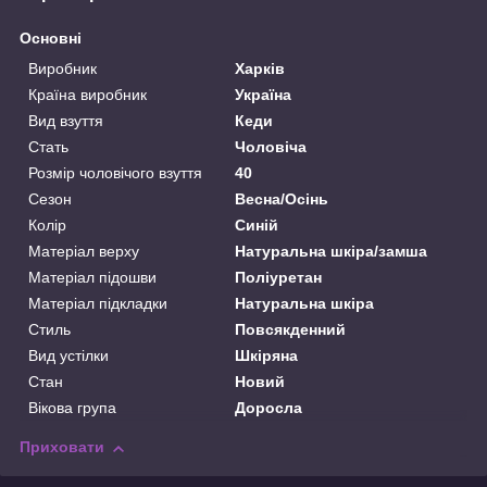
Основні
Виробник
Харків
Країна виробник
Україна
Вид взуття
Кеди
Стать
Чоловіча
Розмір чоловічого взуття
40
Сезон
Весна/Осінь
Колір
Синій
Матеріал верху
Натуральна шкіра/замша
Матеріал підошви
Поліуретан
Матеріал підкладки
Натуральна шкіра
Стиль
Повсякденний
Вид устілки
Шкіряна
Стан
Новий
Вікова група
Доросла
Приховати