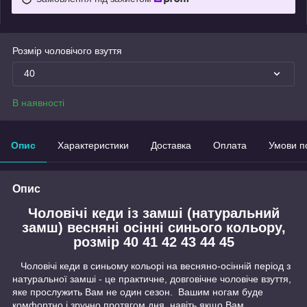
Розмір чоловічого взуття
40
В наявності
Опис
Характеристики
Доставка
Оплата
Умови п
Опис
Чоловічі кеди
із замші
(натуральний
замш) весняні осінні синього кольору,
розмір 40 41 42 43 44 45
Чоловічі кеди в синьому кольорі на весняно-осінній період з
натуральної замші - це практичне, довговічне чоловіче взуття,
яке прослужить Вам не один сезон. Вашим ногам буде
комфортно і зручно протягом дня, навіть якщо Вам