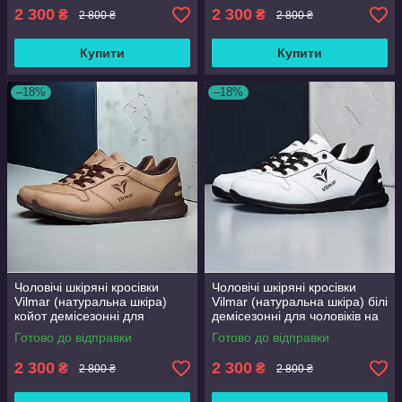
46
2 300
2 300
₴
₴
2 800 ₴
2 800 ₴
Купити
Купити
–18%
–18%
Чоловічі шкіряні кросівки
Чоловічі шкіряні кросівки
Vilmar (натуральна шкіра)
Vilmar (натуральна шкіра) білі
койот демісезонні для
демісезонні для чоловіків на
чоловіків на весну осінь,
весну осінь, розмір 39 40 41
Готово до відправки
Готово до відправки
розмір 39 40 41 42 43 44 45
42 43 44 45 46
46
2 300
2 300
₴
₴
2 800 ₴
2 800 ₴