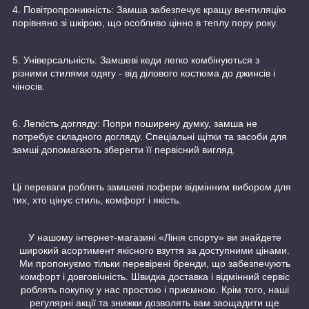
4. Повітропроникність: Замша забезпечує кращу вентиляцію
порівняно зі шкірою, що особливо цінно в теплу пору року.
5. Універсальність: Замшеві кеди легко комбінуються з
різними стилями одягу - від ділового костюма до джинсів і
чіносів.
6. Легкість догляду: Попри поширену думку, замша не
потребує складного догляду. Спеціальні щітки та засоби для
замші допомагають зберегти її первісний вигляд.
Ці переваги роблять замшеві лофери відмінним вибором для
тих, хто цінує стиль, комфорт і якість.
У нашому інтернет-магазині «Лінія спорту» ви знайдете
широкий асортимент якісного взуття за доступними цінами.
Ми пропонуємо тільки перевірені бренди, що забезпечують
комфорт і довговічність. Швидка доставка і відмінний сервіс
роблять покупку у нас простою і приємною. Крім того, наші
регулярні акції та знижки дозволять вам заощадити ще