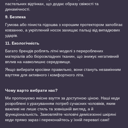
пастельних відтінках, що додає образу свіжості та
динамічності.
9. Безпека
Гумова або піниста підошва з хорошим протектором запобігає
ковзанню, а укріплений носок захищає пальці від випадкових
ударів.
11. Екологічність
Багато брендів роблять літні моделі з перероблених
матеріалів або біорозкладних тканин, що знижує негативний
вплив на навколишнє середовище.
Якщо вибирати кросівки правильно, вони стануть незамінним
взуттям для активного і комфортного літа.
Чому варто вибрати нас?
Ми пропонуємо якісне взуття за доступною ціною. Наші кеди
розроблені з урахуванням потреб сучасних чоловіків, яким
важливі не лише стиль та зовнішній вигляд, а й
функціональність. Замовляйте чоловічі демісезонні шкіряні
кеди прямо зараз і переконайтесь у їхній перевагі самі!