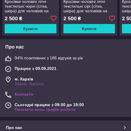
Кросівки чоловічі літні
Кросівки чоловічі літні
Крос
текстильні чорні (сітка,
текстильні сірі (сітка,
текст
шкіра) для чоловіків на
шкіра) для чоловіків на
шкір
літо, розмір 40 41 42 43 44
літо, розмір 40 41 42 43 44
літо
2 500
2 500
2 5
₴
₴
45
45
45
Купити
Купити
Про нас
94% позитивних з 186 відгуків за рік
Працює з 09.09.2021
м. Харків
Харків, Україна
Контакти
Сьогодні працює з 09:00 до 19:00
Показати весь графік роботи
Про нас