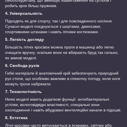
пінополіуретану, що зменшує навантаження на суглоби і
робить крок більш пружним.
4. Універсальність
Підходять як для спорту, так і для повсякденного носіння.
Сучасні моделі поєднуються з шортами, джинсами,
спортивними штанами і навіть літніми костюмами.
5. Легкість догляду
Більшість літніх кросівок можна прати в машинці або легко
очищати вручну, оскільки вони не вбирають бруд так сильно,
як зимові моделі.
6. Свобода рухів
Гибкі матеріали й анатомічний крій забезпечують природний
рух стопи, що особливо важливо в спекотну погоду, коли ноги
можуть трохи набрякати.
7. Технологічність
Неякі моделі мають додаткові функції: антибактеріальні
устілки, вологовідвідні властивості, спеціальні зони
охолодження і навіть вбудовані вентиляційні канали в підошві.
8. Естетика
Літні кросівки часто випускаються в яскравих, світлих або