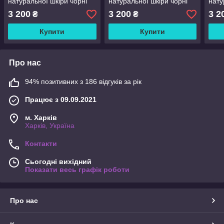
натуральної шкіри чорні
натуральної шкіри чорні
нату
на хутрі для чоловіків на
на хутрі для чоловіків на
на х
3 200
3 200
3 2
₴
₴
зиму, розмір 40 41 42 43
зиму, розмір 40 41 42 43
зиму
44 45
44 45
44 4
Купити
Купити
Про нас
94% позитивних з 186 відгуків за рік
Працює з 09.09.2021
м. Харків
Харків, Україна
Контакти
Сьогодні вихідний
Показати весь графік роботи
Про нас