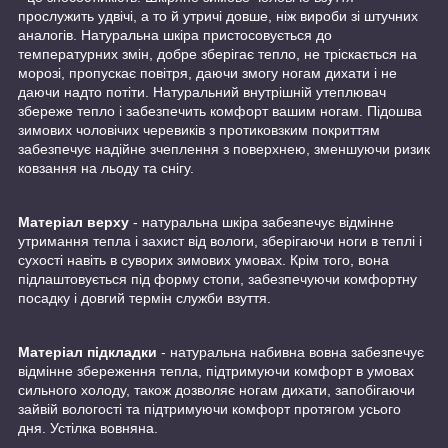
прослужить удвічі, а то й утричі довше, ніж вироби зі штучних
аналогів. Натуральна шкіра пристосовується до
температурних змін, добре зберігає тепло, не тріскається на
морозі, пропускає повітря, даючи змогу ногам дихати і не
даючи надто потіти. Натуральний внутрішній утеплювач
збереже тепло і забезпечить комфорт вашим ногам. Підошва
зимових чоловічих черевиків з протиковзким покриттям
забезпечує надійне зчеплення з поверхнею, зменшуючи ризик
ковзання на льоду та снігу.
Матеріал верху
- натуральна шкіра забезпечує відмінне
утримання тепла і захист від вологи, зберігаючи ноги в теплі і
сухості навіть в суворих зимових умовах. Крім того, вона
підлаштовується під форму стопи, забезпечуючи комфортну
посадку і довгий термін служби взуття.
Матеріал підкладки
- натуральна набивна вовна забезпечує
відмінне збереження тепла, підтримуючи комфорт в умовах
сильного холоду, також дозволяє ногам дихати, запобігаючи
зайвій вологості та підтримуючи комфорт протягом усього
дня. Устілка вовняна.